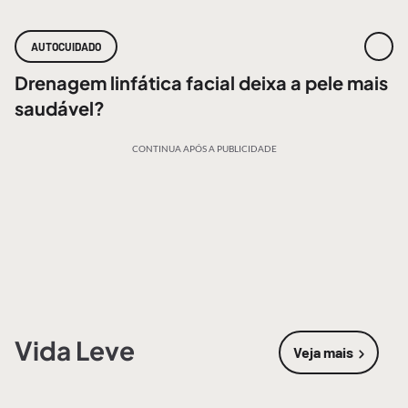
AUTOCUIDADO
Drenagem linfática facial deixa a pele mais
saudável?
CONTINUA APÓS A PUBLICIDADE
Vida Leve
Veja mais
sobre
Vida 