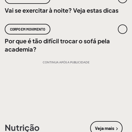
Vai se exercitar à noite? Veja estas dicas
CORPO EM MOVIMENTO
Por que é tão difícil trocar o sofá pela
academia?
CONTINUA APÓS A PUBLICIDADE
Nutrição
Veja mais
sobre
Nutri