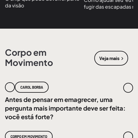
da visão
fugir das escapadas no
Corpo em
Veja mais
Movimento
sobre
Corpo
CAROL BORBA
Antes de pensar em emagrecer, uma
pergunta mais importante deve ser feita:
você está forte?
CORPO EM MOVIMENTO