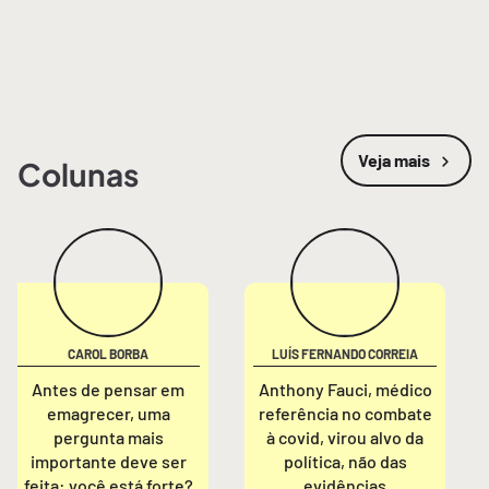
Veja mais
Colunas
CAROL BORBA
LUÍS FERNANDO CORREIA
Antes de pensar em
Anthony Fauci, médico
emagrecer, uma
referência no combate
pergunta mais
à covid, virou alvo da
importante deve ser
política, não das
feita: você está forte?
evidências