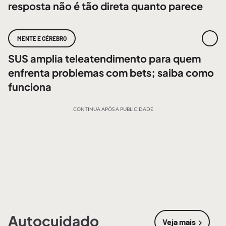
resposta não é tão direta quanto parece
MENTE E CÉREBRO
SUS amplia teleatendimento para quem
enfrenta problemas com bets; saiba como
funciona
CONTINUA APÓS A PUBLICIDADE
Autocuidado
Veja mais
sobre
Autoc