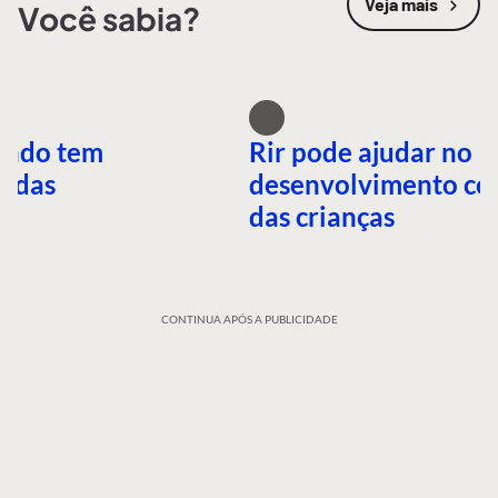
Veja mais
Você sabia?
undo tem
Rir pode ajudar no
idas
desenvolvimento ce
das crianças
CONTINUA APÓS A PUBLICIDADE