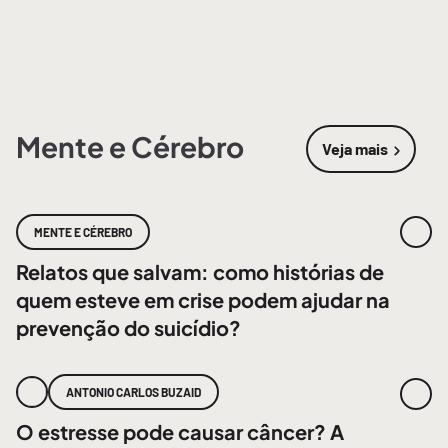
Mente e Cérebro
Veja mais
sobre
Mente
MENTE E CÉREBRO
Relatos que salvam: como histórias de
quem esteve em crise podem ajudar na
prevenção do suicídio?
ANTONIO CARLOS BUZAID
O estresse pode causar câncer? A