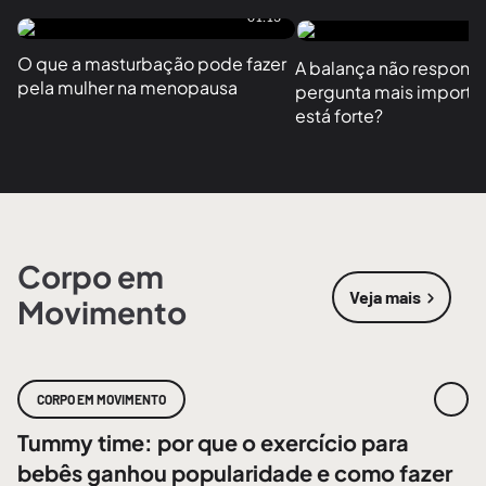
01:13
O que a masturbação pode fazer 
A balança não responde
pela mulher na menopausa
pergunta mais importan
está forte?
Corpo em
Veja mais
Movimento
sobre
Corpo
CORPO EM MOVIMENTO
Tummy time: por que o exercício para
bebês ganhou popularidade e como fazer