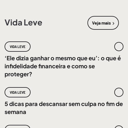
Vida Leve
Veja mais
sobre
Vida 
VIDA LEVE
‘Ele dizia ganhar o mesmo que eu’: o que é
infidelidade financeira e como se
proteger?
VIDA LEVE
5 dicas para descansar sem culpa no fim de
semana