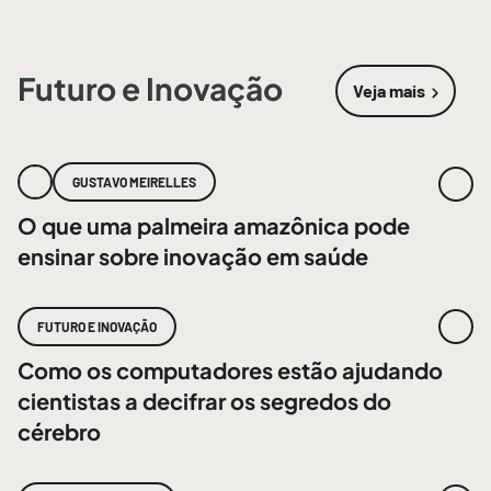
Futuro e Inovação
Veja mais
sobre
Futur
GUSTAVO MEIRELLES
O que uma palmeira amazônica pode
ensinar sobre inovação em saúde
FUTURO E INOVAÇÃO
Como os computadores estão ajudando
cientistas a decifrar os segredos do
cérebro