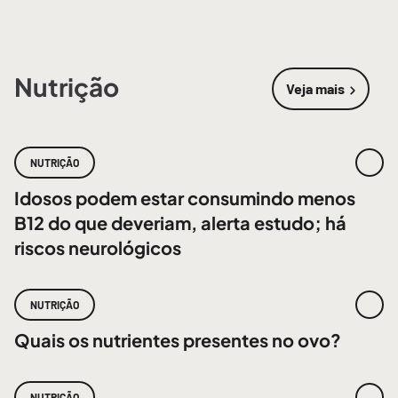
Nutrição
Veja mais
sobre
Nutri
NUTRIÇÃO
Idosos podem estar consumindo menos
B12 do que deveriam, alerta estudo; há
riscos neurológicos
NUTRIÇÃO
Quais os nutrientes presentes no ovo?
NUTRIÇÃO