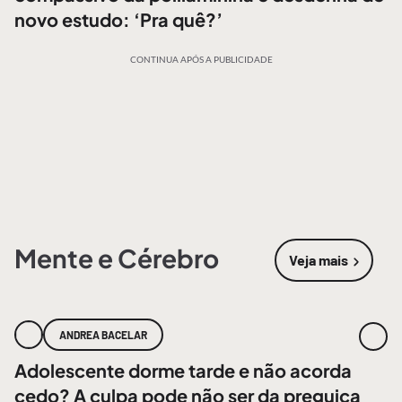
novo estudo: ‘Pra quê?’
CONTINUA APÓS A PUBLICIDADE
Mente e Cérebro
Veja mais
sobre
Mente
ANDREA BACELAR
Adolescente dorme tarde e não acorda
cedo? A culpa pode não ser da preguiça