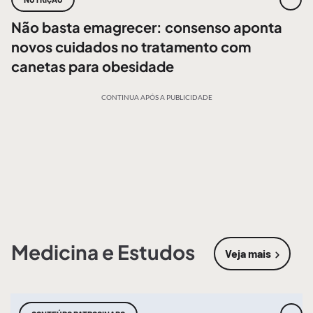
Não basta emagrecer: consenso aponta
novos cuidados no tratamento com
canetas para obesidade
CONTINUA APÓS A PUBLICIDADE
Medicina e Estudos
Veja mais
sobre
Medic