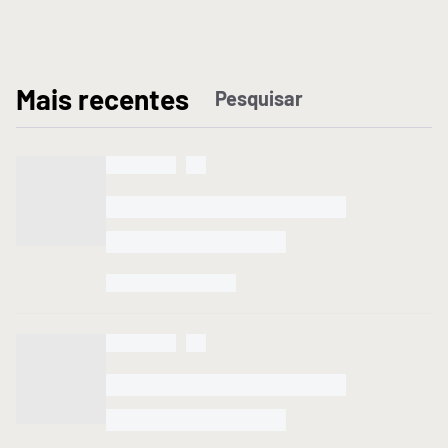
M
ais recentes