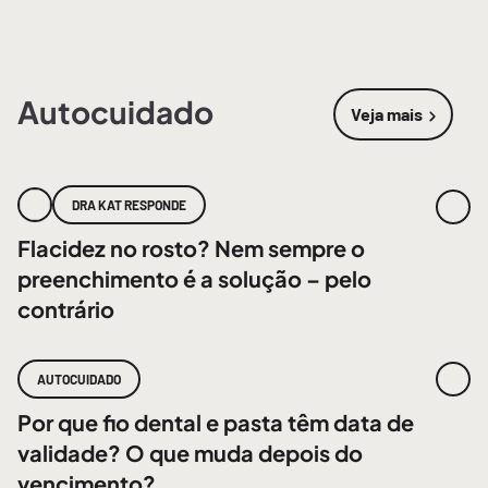
Autocuidado
Veja mais
sobre
Autoc
DRA KAT RESPONDE
Flacidez no rosto? Nem sempre o
preenchimento é a solução – pelo
contrário
AUTOCUIDADO
Por que fio dental e pasta têm data de
validade? O que muda depois do
vencimento?