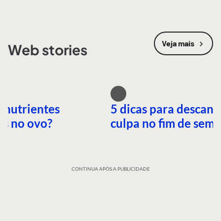
Veja mais
Web stories
 nutrientes
5 dicas para descans
es no ovo?
culpa no fim de sem
CONTINUA APÓS A PUBLICIDADE