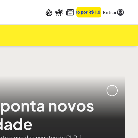
Entrar
aponta novos
dade
ante o uso das canetas de GLP-1