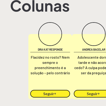
Colunas
DRA KAT RESPONDE
ANDREA BACELAR
Flacidez no rosto? Nem
Adolescente do
sempre o
tarde e não acor
preenchimento é a
cedo? A culpa pod
solução – pelo contrário
ser da preguiç
Seguir
Seguir