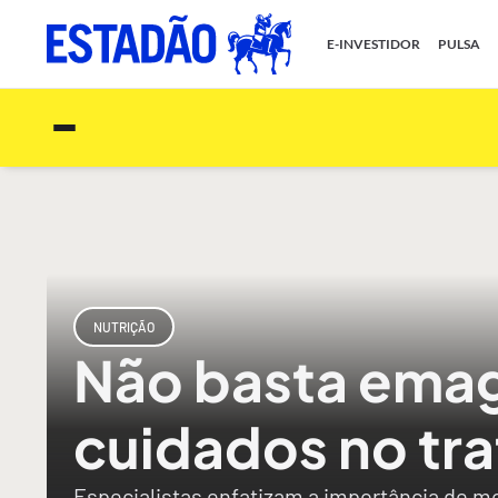
E-INVESTIDOR
PULSA
NUTRIÇÃO
Não basta emag
cuidados no tr
Especialistas enfatizam a importância de mo