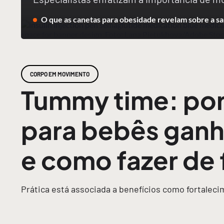
O que as canetas para obesidade revelam sobre a sa
CORPO EM MOVIMENTO
Tummy time: por
para bebês ganh
e como fazer de
Prática está associada a benefícios como fortalec