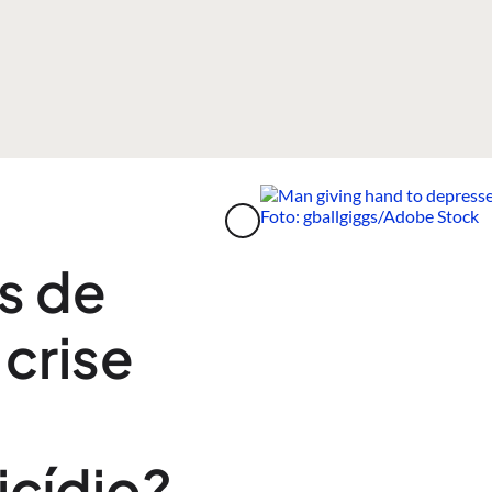
s de
crise
icídio?