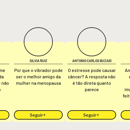
SILVIA RUIZ
ANTONIO CARLOS BUZAID
rme
Por que o vibrador pode
O estresse pode causar
An
da
ser o melhor amigo da
câncer? A resposta não
e não
mulher na menopausa
é tão direta quanto
a
parece
im
fei
Seguir
Seguir