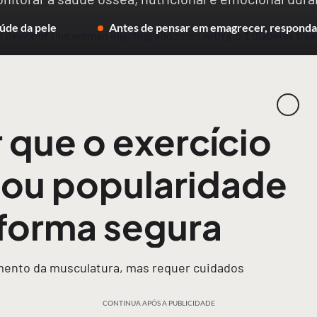
úde da pele
Antes de pensar em emagrecer, responda 
 que o exercício
ou popularidade
 forma segura
imento da musculatura, mas requer cuidados
CONTINUA APÓS A PUBLICIDADE