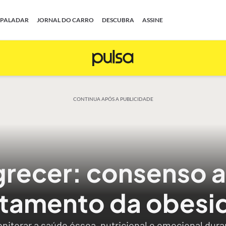
PALADAR
JORNAL DO CARRO
DESCUBRA
ASSINE
CONTINUA APÓS A PUBLICIDADE
recer: consenso 
atamento da obesi
nitorar a saúde óssea, nutricional e emocional dur