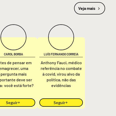
Veja mais
CAROL BORBA
LUÍS FERNANDO CORREIA
tes de pensar em
Anthony Fauci, médico
emagrecer, uma
referência no combate
pergunta mais
à covid, virou alvo da
portante deve ser
política, não das
ta: você está forte?
evidências
Seguir
Seguir