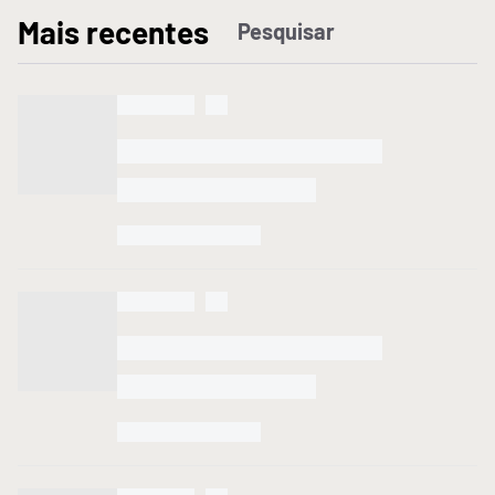
M
ais recentes