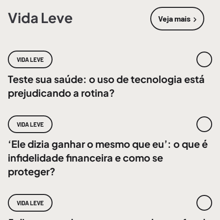
Vida Leve
Veja mais
sobre
Vida 
VIDA LEVE
Teste sua saúde: o uso de tecnologia está
prejudicando a rotina?
VIDA LEVE
‘Ele dizia ganhar o mesmo que eu’: o que é
infidelidade financeira e como se
proteger?
VIDA LEVE