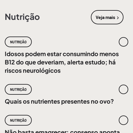
Nutrição
Veja mais
sobre
Nutri
NUTRIÇÃO
Idosos podem estar consumindo menos
B12 do que deveriam, alerta estudo; há
riscos neurológicos
NUTRIÇÃO
Quais os nutrientes presentes no ovo?
NUTRIÇÃO
Não basta emagrecer: consenso aponta