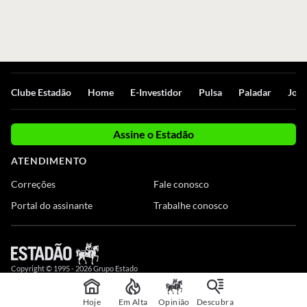
Clube Estadão
Home
E-Investidor
Pulsa
Paladar
Jorn
Assine o Estadão
ATENDIMENTO
Correções
Fale conosco
Portal do assinante
Trabalhe conosco
Copyright © 1995 -
2026
Grupo Estado
Hoje
Em Alta
Opinião
Descubra
,