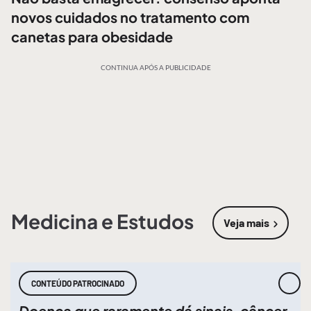
novos cuidados no tratamento com
canetas para obesidade
CONTINUA APÓS A PUBLICIDADE
Medicina e Estudos
Veja mais
sobre
Medic
CONTEÚDO PATROCINADO
Doença que raramente dá sinais, câncer