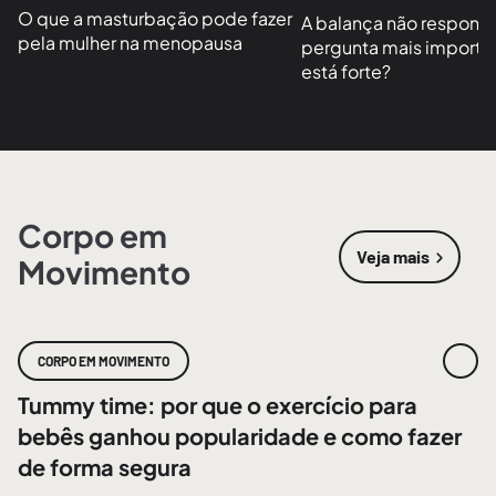
O que a masturbação pode fazer 
A balança não responde
pela mulher na menopausa
pergunta mais importan
está forte?
Corpo em
Veja mais
Movimento
sobre
Corpo
CORPO EM MOVIMENTO
Tummy time: por que o exercício para
bebês ganhou popularidade e como fazer
de forma segura