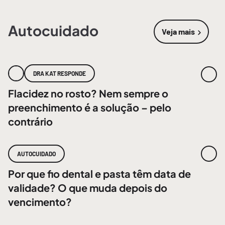
Autocuidado
Veja mais
sobre
Autoc
DRA KAT RESPONDE
Flacidez no rosto? Nem sempre o
preenchimento é a solução – pelo
contrário
AUTOCUIDADO
Por que fio dental e pasta têm data de
validade? O que muda depois do
vencimento?