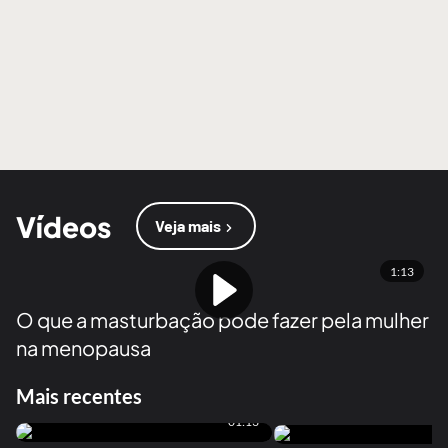
Vídeos
Veja mais
1:13
O que a masturbação pode fazer pela mulher
na menopausa
Mais recentes
01:13