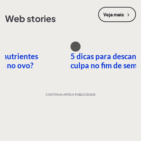
Veja mais
Web stories
 nutrientes
5 dicas para descans
es no ovo?
culpa no fim de sem
CONTINUA APÓS A PUBLICIDADE