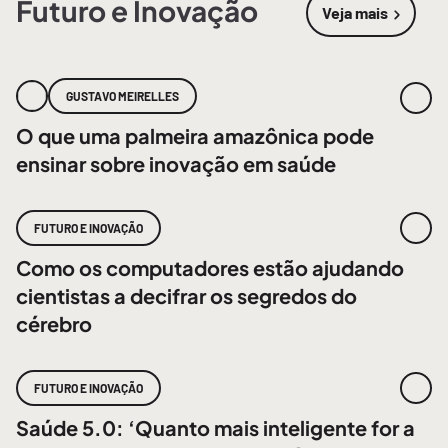
Futuro e Inovação
Veja mais
sobre
Futur
GUSTAVO MEIRELLES
O que uma palmeira amazônica pode
ensinar sobre inovação em saúde
FUTURO E INOVAÇÃO
Como os computadores estão ajudando
cientistas a decifrar os segredos do
cérebro
FUTURO E INOVAÇÃO
Saúde 5.0: ‘Quanto mais inteligente for a