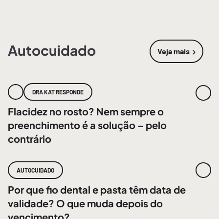
Autocuidado
Veja mais
sobre
Autoc
DRA KAT RESPONDE
Flacidez no rosto? Nem sempre o
preenchimento é a solução – pelo
contrário
AUTOCUIDADO
Por que fio dental e pasta têm data de
validade? O que muda depois do
vencimento?