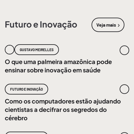
Futuro e Inovação
Veja mais
sobre
Futur
GUSTAVO MEIRELLES
O que uma palmeira amazônica pode
ensinar sobre inovação em saúde
FUTURO E INOVAÇÃO
Como os computadores estão ajudando
cientistas a decifrar os segredos do
cérebro