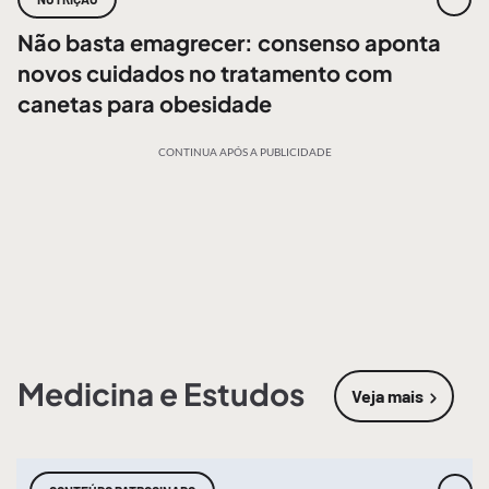
Não basta emagrecer: consenso aponta
novos cuidados no tratamento com
canetas para obesidade
CONTINUA APÓS A PUBLICIDADE
Medicina e Estudos
Veja mais
sobre
Medic