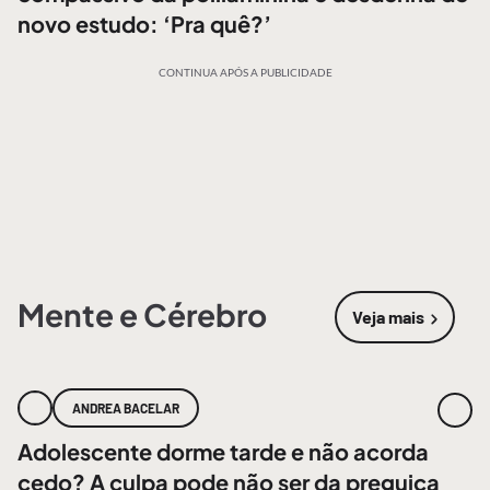
novo estudo: ‘Pra quê?’
CONTINUA APÓS A PUBLICIDADE
Mente e Cérebro
Veja mais
sobre
Mente
ANDREA BACELAR
Adolescente dorme tarde e não acorda
cedo? A culpa pode não ser da preguiça