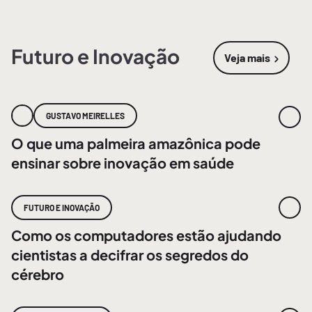
Futuro e Inovação
Veja mais
sobre
Futur
GUSTAVO MEIRELLES
O que uma palmeira amazônica pode
ensinar sobre inovação em saúde
FUTURO E INOVAÇÃO
Como os computadores estão ajudando
cientistas a decifrar os segredos do
cérebro