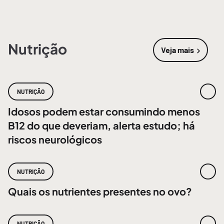
Nutrição
Veja mais
sobre
Nutri
NUTRIÇÃO
Idosos podem estar consumindo menos
B12 do que deveriam, alerta estudo; há
riscos neurológicos
NUTRIÇÃO
Quais os nutrientes presentes no ovo?
NUTRIÇÃO