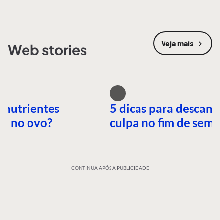
Veja mais
Web stories
 nutrientes
5 dicas para descans
es no ovo?
culpa no fim de sem
CONTINUA APÓS A PUBLICIDADE