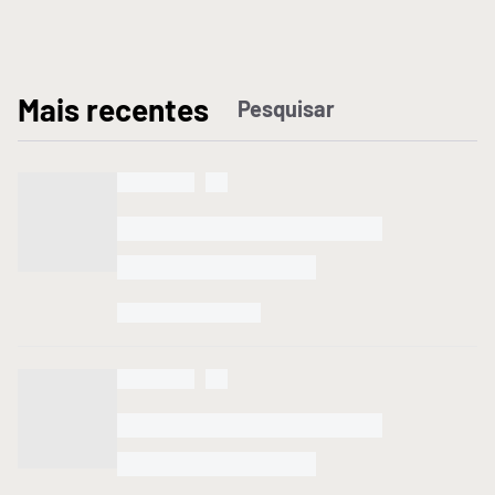
M
ais recentes