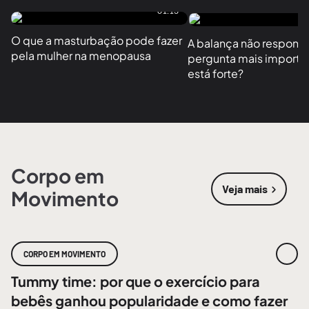
01:13
O que a masturbação pode fazer 
A balança não responde
pela mulher na menopausa
pergunta mais importan
está forte?
Corpo em
Veja mais
Movimento
sobre
Corpo
CORPO EM MOVIMENTO
Tummy time: por que o exercício para
bebês ganhou popularidade e como fazer