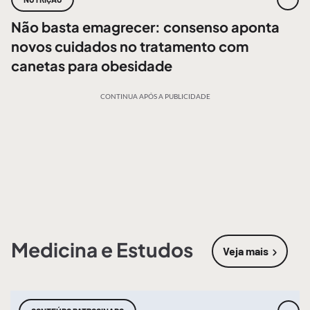
Não basta emagrecer: consenso aponta
novos cuidados no tratamento com
canetas para obesidade
CONTINUA APÓS A PUBLICIDADE
Medicina e Estudos
Veja mais
sobre
Medic