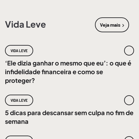
Vida Leve
Veja mais
sobre
Vida 
VIDA LEVE
‘Ele dizia ganhar o mesmo que eu’: o que é
infidelidade financeira e como se
proteger?
VIDA LEVE
5 dicas para descansar sem culpa no fim de
semana