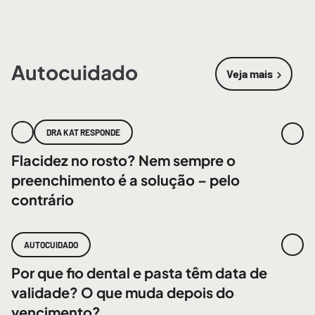
Autocuidado
Veja mais
sobre
Autoc
DRA KAT RESPONDE
Flacidez no rosto? Nem sempre o
preenchimento é a solução – pelo
contrário
AUTOCUIDADO
Por que fio dental e pasta têm data de
validade? O que muda depois do
vencimento?