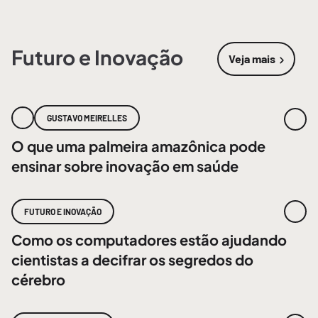
Futuro e Inovação
Veja mais
sobre
Futur
GUSTAVO MEIRELLES
O que uma palmeira amazônica pode
ensinar sobre inovação em saúde
FUTURO E INOVAÇÃO
Como os computadores estão ajudando
cientistas a decifrar os segredos do
cérebro