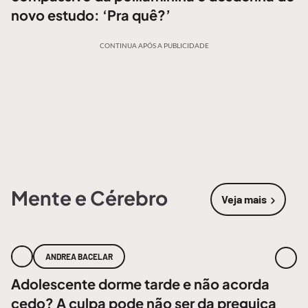
novo estudo: ‘Pra quê?’
CONTINUA APÓS A PUBLICIDADE
Mente e Cérebro
Veja mais
sobre
Mente
ANDREA BACELAR
Adolescente dorme tarde e não acorda
cedo? A culpa pode não ser da preguiça