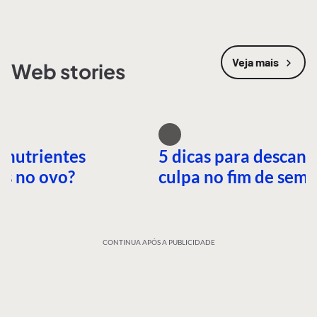
Veja mais
Web stories
 nutrientes
5 dicas para descans
es no ovo?
culpa no fim de sem
CONTINUA APÓS A PUBLICIDADE