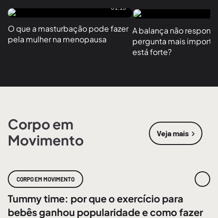
01:13
O que a masturbação pode fazer 
A balança não responde
pela mulher na menopausa
pergunta mais importan
está forte?
Corpo em
Veja mais
Movimento
sobre
Corpo
CORPO EM MOVIMENTO
Tummy time: por que o exercício para
bebês ganhou popularidade e como fazer