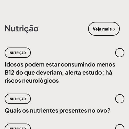
Nutrição
Veja mais
sobre
Nutri
NUTRIÇÃO
Idosos podem estar consumindo menos
B12 do que deveriam, alerta estudo; há
riscos neurológicos
NUTRIÇÃO
Quais os nutrientes presentes no ovo?
NUTRIÇÃO