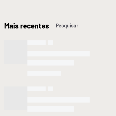
M
ais recentes