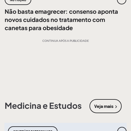
Não basta emagrecer: consenso aponta
novos cuidados no tratamento com
canetas para obesidade
CONTINUA APÓS A PUBLICIDADE
Medicina e Estudos
Veja mais
sobre
Medic