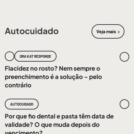
Autocuidado
Veja mais
sobre
Autoc
DRA KAT RESPONDE
Flacidez no rosto? Nem sempre o
preenchimento é a solução – pelo
contrário
AUTOCUIDADO
Por que fio dental e pasta têm data de
validade? O que muda depois do
vencimento?