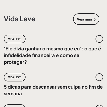
Vida Leve
Veja mais
sobre
Vida 
VIDA LEVE
‘Ele dizia ganhar o mesmo que eu’: o que é
infidelidade financeira e como se
proteger?
VIDA LEVE
5 dicas para descansar sem culpa no fim de
semana