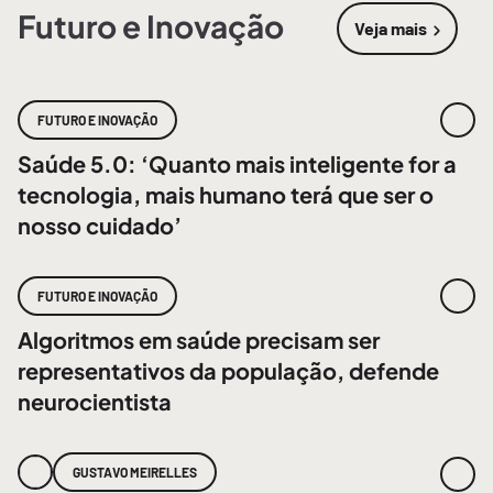
Futuro e Inovação
Veja mais
sobre
Futur
FUTURO E INOVAÇÃO
Saúde 5.0: ‘Quanto mais inteligente for a
tecnologia, mais humano terá que ser o
nosso cuidado’
FUTURO E INOVAÇÃO
Algoritmos em saúde precisam ser
representativos da população, defende
neurocientista
GUSTAVO MEIRELLES