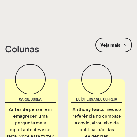
Veja mais
Colunas
CAROL BORBA
LUÍS FERNANDO CORREIA
Antes de pensar em
Anthony Fauci, médico
emagrecer, uma
referência no combate
pergunta mais
à covid, virou alvo da
importante deve ser
política, não das
feita: você está forte?
evidências