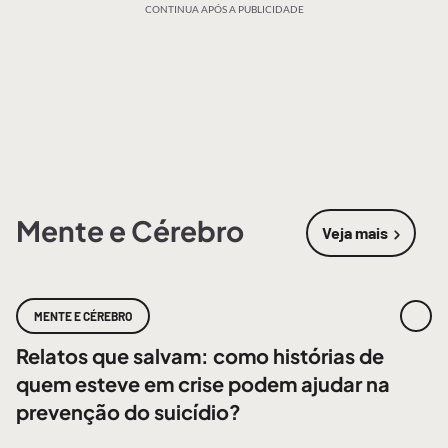
CONTINUA APÓS A PUBLICIDADE
Mente e Cérebro
Veja mais
sobre
Mente
MENTE E CÉREBRO
Relatos que salvam: como histórias de
quem esteve em crise podem ajudar na
prevenção do suicídio?