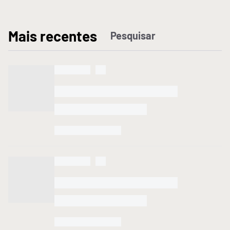
M
ais recentes