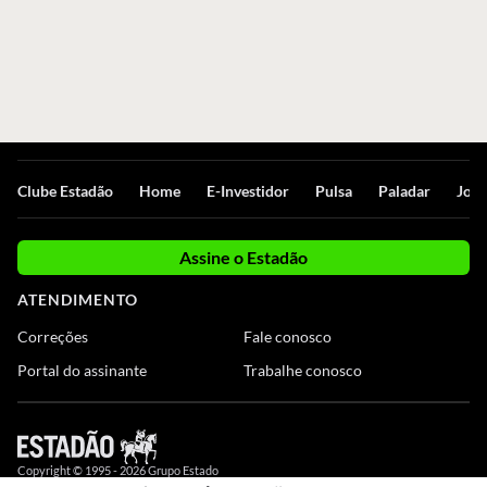
Clube Estadão
Home
E-Investidor
Pulsa
Paladar
Jorn
Assine o Estadão
ATENDIMENTO
Correções
Fale conosco
Portal do assinante
Trabalhe conosco
Copyright © 1995 -
2026
Grupo Estado