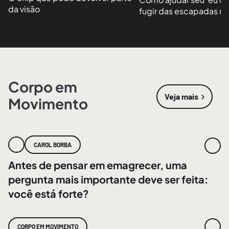
da visão
fugir das escapadas no
Corpo em
Veja mais
Movimento
sobre
Corpo
CAROL BORBA
Antes de pensar em emagrecer, uma
pergunta mais importante deve ser feita:
você está forte?
CORPO EM MOVIMENTO