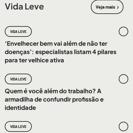
Vida Leve
Veja mais
sobre
Vida 
VIDA LEVE
‘Envelhecer bem vai além de não ter
doenças’: especialistas listam 4 pilares
para ter velhice ativa
VIDA LEVE
Quem é você além do trabalho? A
armadilha de confundir profissão e
identidade
VIDA LEVE