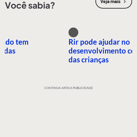
Veja mais
Você sabia?
undo tem
Rir pode ajudar no
idas
desenvolvimento ce
das crianças
CONTINUA APÓS A PUBLICIDADE