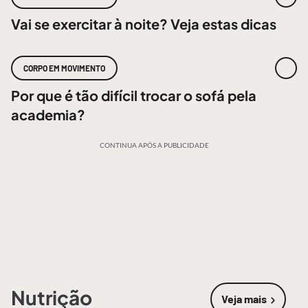
Vai se exercitar à noite? Veja estas dicas
CORPO EM MOVIMENTO
Por que é tão difícil trocar o sofá pela
academia?
CONTINUA APÓS A PUBLICIDADE
Nutrição
Veja mais
sobre
Nutri