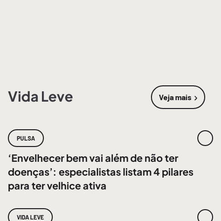
Vida Leve
Veja mais
sobre
Vida 
PULSA
‘Envelhecer bem vai além de não ter
doenças’: especialistas listam 4 pilares
para ter velhice ativa
VIDA LEVE