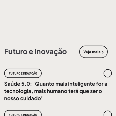
Futuro e Inovação
Veja mais
sobre
Futur
FUTURO E INOVAÇÃO
Saúde 5.0: ‘Quanto mais inteligente for a
tecnologia, mais humano terá que ser o
nosso cuidado’
FUTURO E INOVAÇÃO