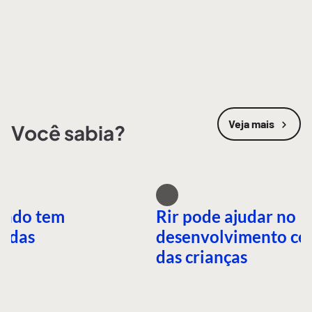
Veja mais
Você sabia?
undo tem
Rir pode ajudar no
idas
desenvolvimento ce
das crianças