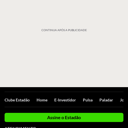
CONTINUA APÓS A PUBLICIDADE
Clube Estadão
Home
E-Investidor
Pulsa
Paladar
Jorn
Assine o Estadão