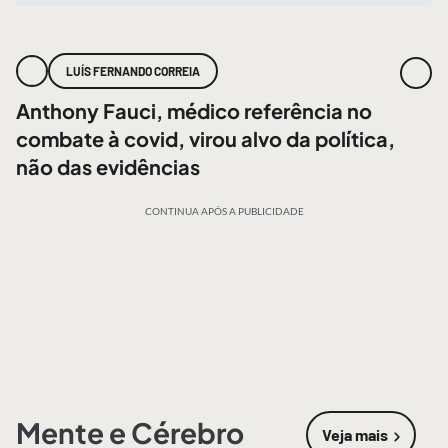
LUÍS FERNANDO CORREIA
Anthony Fauci, médico referência no
combate à covid, virou alvo da política,
não das evidências
CONTINUA APÓS A PUBLICIDADE
Mente e Cérebro
Veja mais
sobre
Mente