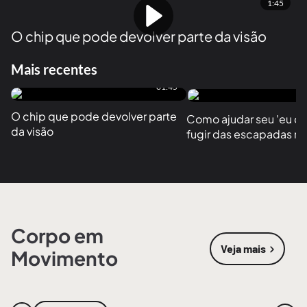
1:45
O chip que pode devolver parte da visão
Mais recentes
01:45
O chip que pode devolver parte 
Como ajudar seu 'eu do f
da visão
fugir das escapadas no
Corpo em
Veja mais
Movimento
sobre
Corpo