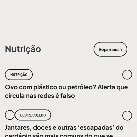
Nutrição
Veja mais
sobre
Nutri
NUTRIÇÃO
Ovo com plástico ou petróleo? Alerta que
circula nas redes é falso
DESIRE COELHO
Jantares, doces e outras ‘escapadas’ do
cardápio são mais comuns do que se