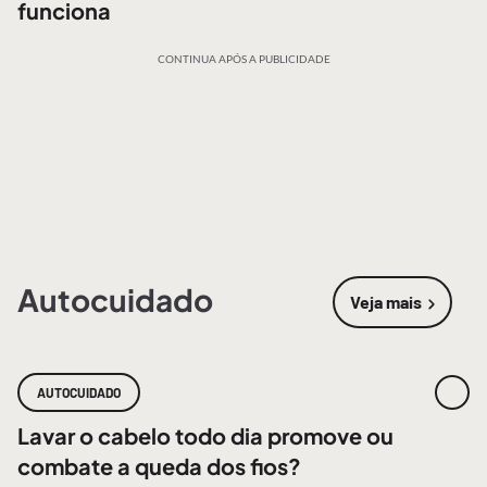
funciona
CONTINUA APÓS A PUBLICIDADE
Autocuidado
Veja mais
sobre
Autoc
AUTOCUIDADO
Lavar o cabelo todo dia promove ou
combate a queda dos fios?