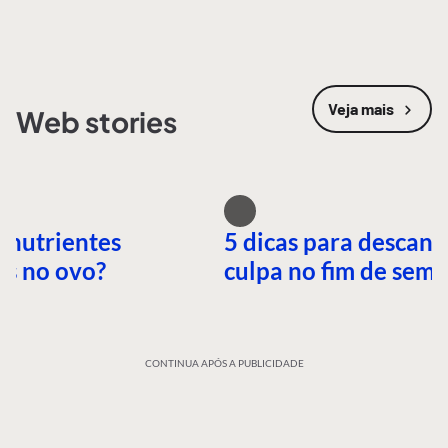
Veja mais
Web stories
 nutrientes
5 dicas para descans
es no ovo?
culpa no fim de sem
CONTINUA APÓS A PUBLICIDADE