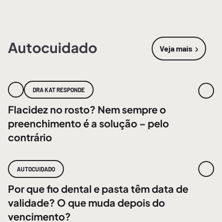
Autocuidado
Veja mais
sobre
Autoc
DRA KAT RESPONDE
Flacidez no rosto? Nem sempre o
preenchimento é a solução – pelo
contrário
AUTOCUIDADO
Por que fio dental e pasta têm data de
validade? O que muda depois do
vencimento?