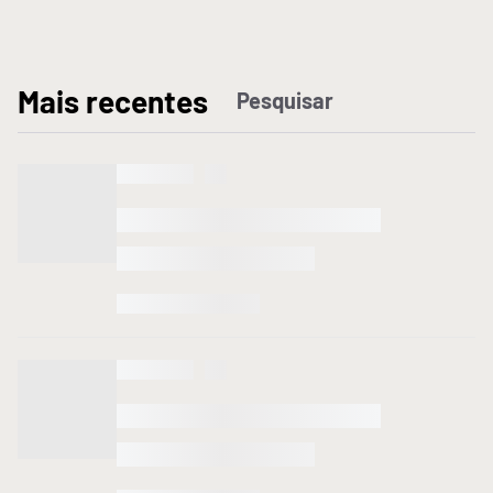
M
ais recentes