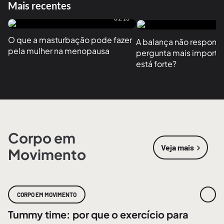
Mais recentes
01:13
O que a masturbação pode fazer 
A balança não responde
pela mulher na menopausa
pergunta mais importan
está forte?
Corpo em
Veja mais
Movimento
sobre
Corpo
CORPO EM MOVIMENTO
Tummy time: por que o exercício para