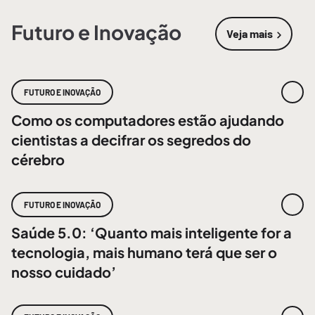
Futuro e Inovação
Veja mais
sobre
Futur
FUTURO E INOVAÇÃO
Como os computadores estão ajudando
cientistas a decifrar os segredos do
cérebro
FUTURO E INOVAÇÃO
Saúde 5.0: ‘Quanto mais inteligente for a
tecnologia, mais humano terá que ser o
nosso cuidado’