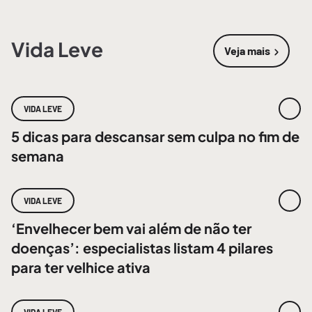
Vida Leve
Veja mais
sobre
Vida 
VIDA LEVE
5 dicas para descansar sem culpa no fim de
semana
VIDA LEVE
‘Envelhecer bem vai além de não ter
doenças’: especialistas listam 4 pilares
para ter velhice ativa