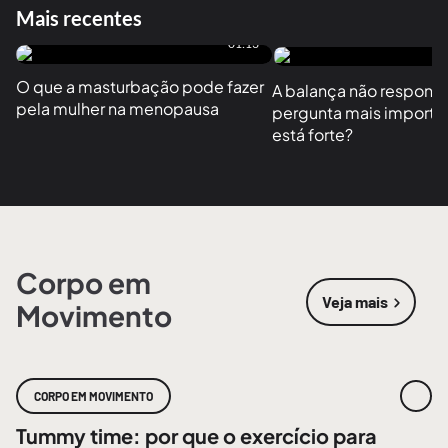
Mais recentes
01:13
O que a masturbação pode fazer 
A balança não responde
pela mulher na menopausa
pergunta mais importan
está forte?
Corpo em
Veja mais
Movimento
sobre
Corpo
CORPO EM MOVIMENTO
Tummy time: por que o exercício para