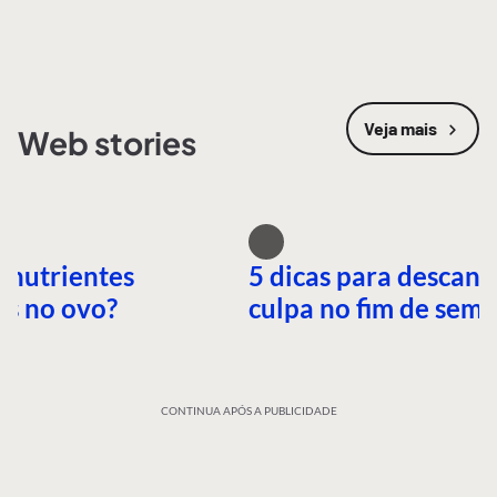
Veja mais
Web stories
 nutrientes
5 dicas para descans
es no ovo?
culpa no fim de sem
CONTINUA APÓS A PUBLICIDADE