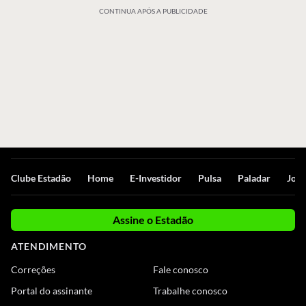
CONTINUA APÓS A PUBLICIDADE
Clube Estadão
Home
E-Investidor
Pulsa
Paladar
Jorn
Assine o Estadão
ATENDIMENTO
Correções
Fale conosco
Portal do assinante
Trabalhe conosco