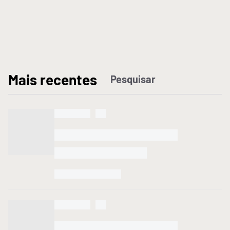
M
ais recentes