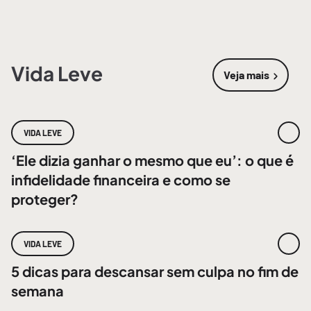
Vida Leve
Veja mais
sobre
Vida 
VIDA LEVE
‘Ele dizia ganhar o mesmo que eu’: o que é
infidelidade financeira e como se
proteger?
VIDA LEVE
5 dicas para descansar sem culpa no fim de
semana