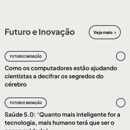
Futuro e Inovação
Veja mais
sobre
Futur
FUTURO E INOVAÇÃO
Como os computadores estão ajudando
cientistas a decifrar os segredos do
cérebro
FUTURO E INOVAÇÃO
Saúde 5.0: ‘Quanto mais inteligente for a
tecnologia, mais humano terá que ser o