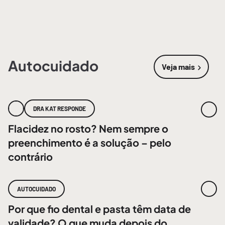
Autocuidado
Veja mais
sobre
Autoc
DRA KAT RESPONDE
Flacidez no rosto? Nem sempre o
preenchimento é a solução – pelo
contrário
AUTOCUIDADO
Por que fio dental e pasta têm data de
validade? O que muda depois do