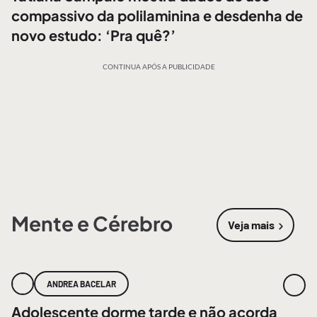
compassivo da polilaminina e desdenha de
novo estudo: ‘Pra quê?’
CONTINUA APÓS A PUBLICIDADE
Mente e Cérebro
Veja mais
sobre
Mente
ANDREA BACELAR
Adolescente dorme tarde e não acorda