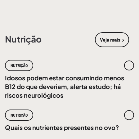
Nutrição
Veja mais
sobre
Nutri
NUTRIÇÃO
Idosos podem estar consumindo menos
B12 do que deveriam, alerta estudo; há
riscos neurológicos
NUTRIÇÃO
Quais os nutrientes presentes no ovo?