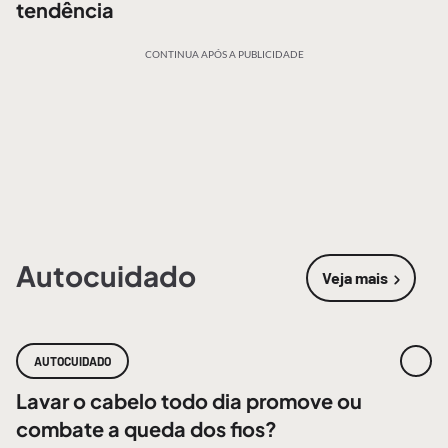
tendência
CONTINUA APÓS A PUBLICIDADE
Autocuidado
Veja mais
sobre
Autoc
AUTOCUIDADO
Lavar o cabelo todo dia promove ou
combate a queda dos fios?