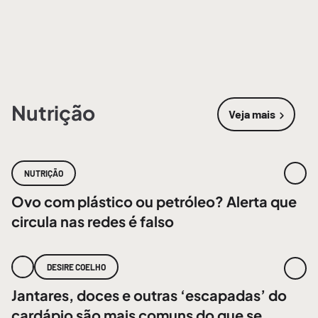
Nutrição
Veja mais
sobre
Nutri
NUTRIÇÃO
Ovo com plástico ou petróleo? Alerta que
circula nas redes é falso
DESIRE COELHO
Jantares, doces e outras ‘escapadas’ do
cardápio são mais comuns do que se