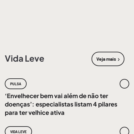
Vida Leve
Veja mais
sobre
Vida 
PULSA
‘Envelhecer bem vai além de não ter
doenças’: especialistas listam 4 pilares
para ter velhice ativa
VIDA LEVE