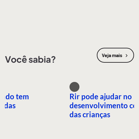
Veja mais
Você sabia?
undo tem
Rir pode ajudar no
idas
desenvolvimento ce
das crianças