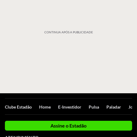
CONTINUA APÓS A PUBLICIDADE
Clube Estadão
Home
E-Investidor
Pulsa
Paladar
Jorn
Assine o Estadão