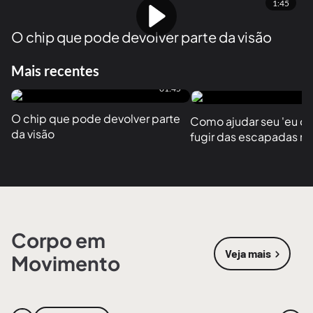
1:45
O chip que pode devolver parte da visão
Mais recentes
01:45
O chip que pode devolver parte 
Como ajudar seu 'eu do f
da visão
fugir das escapadas no
Corpo em
Veja mais
Movimento
sobre
Corpo