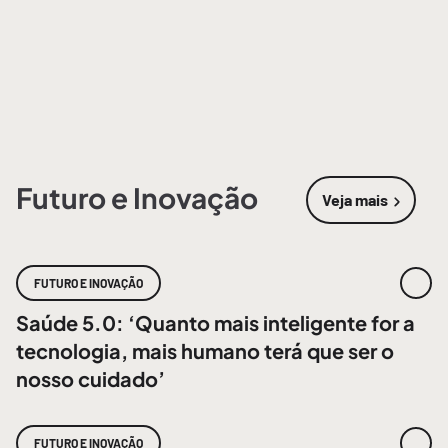
Futuro e Inovação
Veja mais
sobre
Futur
FUTURO E INOVAÇÃO
Saúde 5.0: ‘Quanto mais inteligente for a
tecnologia, mais humano terá que ser o
nosso cuidado’
FUTURO E INOVAÇÃO