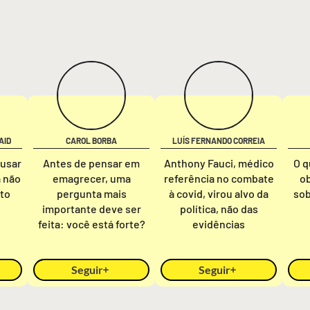
AID
CAROL BORBA
LUÍS FERNANDO CORREIA
ausar
Antes de pensar em
Anthony Fauci, médico
O q
a não
emagrecer, uma
referência no combate
o
nto
pergunta mais
à covid, virou alvo da
sob
importante deve ser
política, não das
feita: você está forte?
evidências
Seguir
Seguir