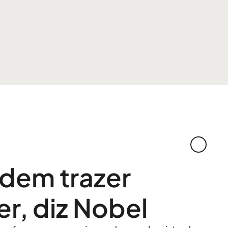
dem trazer
r, diz Nobel