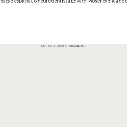
egação espacial, o neurocientista Edvard Moser explica de
CONTINUA APÓS A PUBLICIDADE