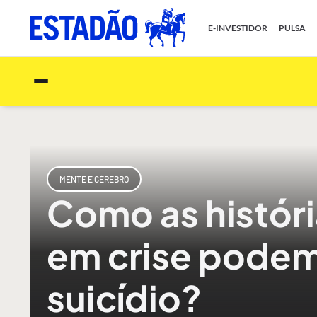
E-INVESTIDOR
PULSA
MENTE E CÉREBRO
Como as históri
em crise podem 
suicídio?