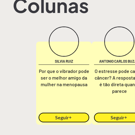
Colunas
SILVIA RUIZ
ANTONIO CARLOS BUZ
Por que o vibrador pode
O estresse pode c
ser o melhor amigo da
câncer? A respost
mulher na menopausa
é tão direta qua
parece
Seguir
Seguir