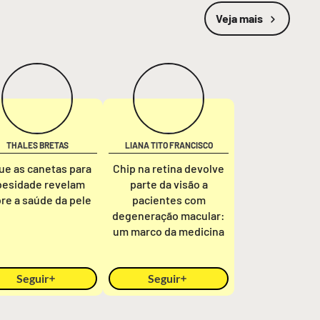
Veja mais
THALES BRETAS
LIANA TITO FRANCISCO
ue as canetas para
Chip na retina devolve
besidade revelam
parte da visão a
re a saúde da pele
pacientes com
degeneração macular:
um marco da medicina
Seguir
Seguir