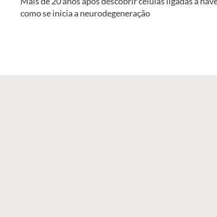
Mais de 20 anos após descobrir células ligadas à nav
como se inicia a neurodegeneração