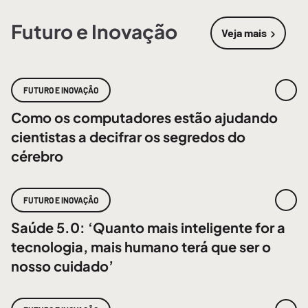
Futuro e Inovação
Veja mais
sobre
Futur
FUTURO E INOVAÇÃO
Como os computadores estão ajudando
cientistas a decifrar os segredos do
cérebro
FUTURO E INOVAÇÃO
Saúde 5.0: ‘Quanto mais inteligente for a
tecnologia, mais humano terá que ser o
nosso cuidado’