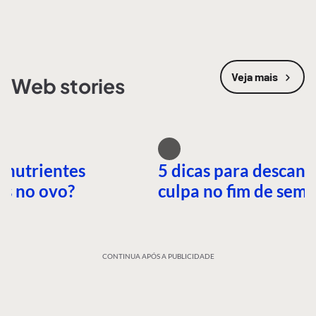
Veja mais
Web stories
 nutrientes
5 dicas para descans
es no ovo?
culpa no fim de sem
CONTINUA APÓS A PUBLICIDADE