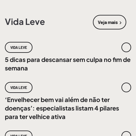
Vida Leve
Veja mais
sobre
Vida 
VIDA LEVE
5 dicas para descansar sem culpa no fim de
semana
VIDA LEVE
‘Envelhecer bem vai além de não ter
doenças’: especialistas listam 4 pilares
para ter velhice ativa