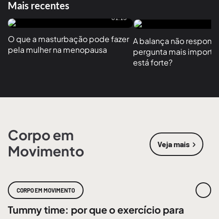
Mais recentes
01:13
O que a masturbação pode fazer 
A balança não responde
pela mulher na menopausa
pergunta mais importan
está forte?
Corpo em
Veja mais
Movimento
sobre
Corpo
CORPO EM MOVIMENTO
Tummy time: por que o exercício para