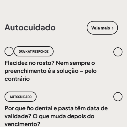
Autocuidado
Veja mais
sobre
Autoc
DRA KAT RESPONDE
Flacidez no rosto? Nem sempre o
preenchimento é a solução – pelo
contrário
AUTOCUIDADO
Por que fio dental e pasta têm data de
validade? O que muda depois do
vencimento?