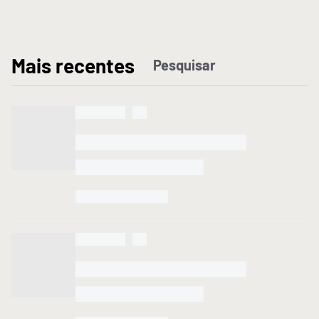
M
ais recentes