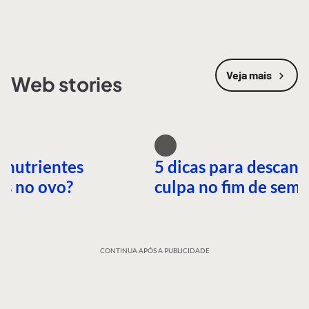
Veja mais
Web stories
 nutrientes
5 dicas para descans
es no ovo?
culpa no fim de sem
CONTINUA APÓS A PUBLICIDADE