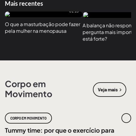
Mais recentes
01:13
O que a masturbação pode fazer 
A balança não responde
pela mulher na menopausa
pergunta mais importan
está forte?
Corpo em
Veja mais
Movimento
sobre
Corpo
CORPO EM MOVIMENTO
Tummy time: por que o exercício para