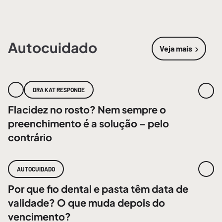
Autocuidado
Veja mais
sobre
Autoc
DRA KAT RESPONDE
Flacidez no rosto? Nem sempre o
preenchimento é a solução – pelo
contrário
AUTOCUIDADO
Por que fio dental e pasta têm data de
validade? O que muda depois do
vencimento?