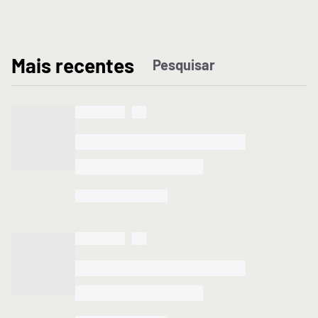
M
ais recentes