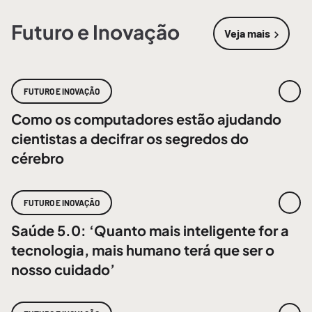
Futuro e Inovação
Veja mais
sobre
Futur
FUTURO E INOVAÇÃO
Como os computadores estão ajudando
cientistas a decifrar os segredos do
cérebro
FUTURO E INOVAÇÃO
Saúde 5.0: ‘Quanto mais inteligente for a
tecnologia, mais humano terá que ser o
nosso cuidado’