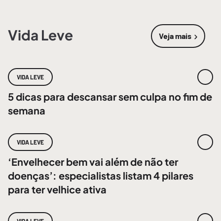
Vida Leve
Veja mais
sobre
Vida 
VIDA LEVE
5 dicas para descansar sem culpa no fim de
semana
VIDA LEVE
‘Envelhecer bem vai além de não ter
doenças’: especialistas listam 4 pilares
para ter velhice ativa