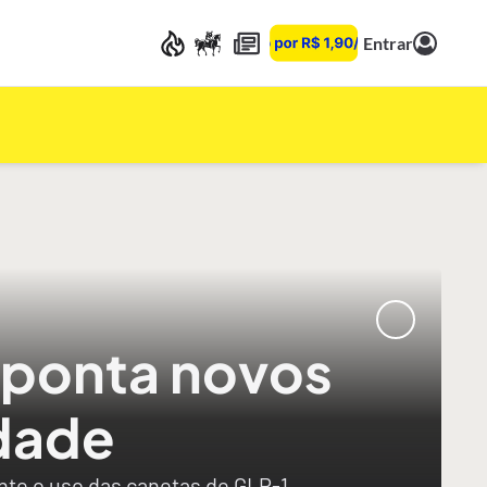
Entrar
aponta novos
dade
ante o uso das canetas de GLP-1