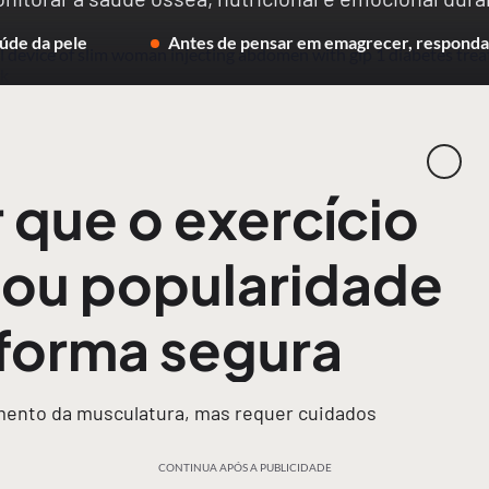
úde da pele
Antes de pensar em emagrecer, responda 
 que o exercício
ou popularidade
 forma segura
imento da musculatura, mas requer cuidados
CONTINUA APÓS A PUBLICIDADE