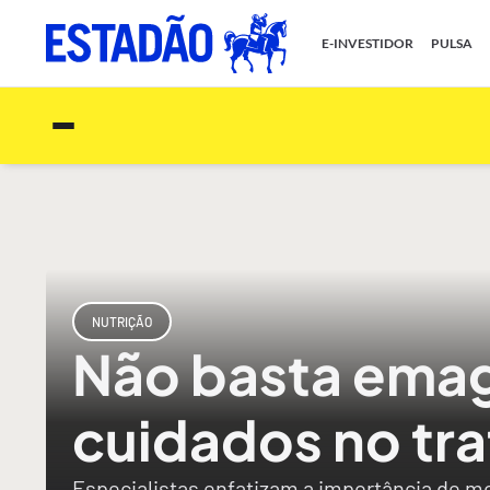
E-INVESTIDOR
PULSA
NUTRIÇÃO
Não basta emag
cuidados no tr
Especialistas enfatizam a importância de mo