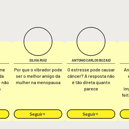
SILVIA RUIZ
ANTONIO CARLOS BUZAID
rme
Por que o vibrador pode
O estresse pode causar
An
da
ser o melhor amigo da
câncer? A resposta não
e não
mulher na menopausa
é tão direta quanto
a
parece
im
fei
Seguir
Seguir