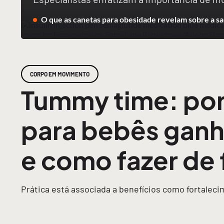
O que as canetas para obesidade revelam sobre a sa
CORPO EM MOVIMENTO
Tummy time: por
para bebês ganh
e como fazer de
Prática está associada a benefícios como fortalec