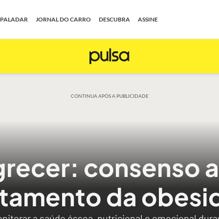
PALADAR
JORNAL DO CARRO
DESCUBRA
ASSINE
CONTINUA APÓS A PUBLICIDADE
recer: consenso 
atamento da obesi
nitorar a saúde óssea, nutricional e emocional dur