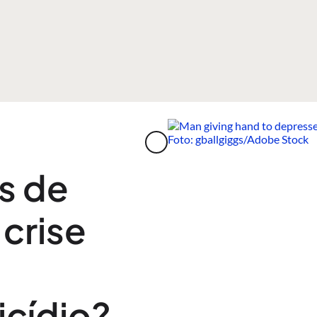
s de
crise
icídio?