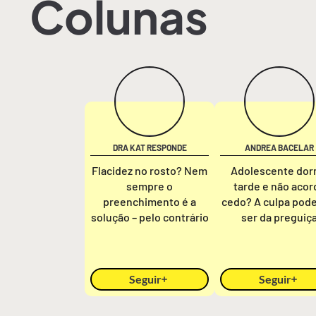
Colunas
DRA KAT RESPONDE
ANDREA BACELAR
Flacidez no rosto? Nem
Adolescente do
sempre o
tarde e não acor
preenchimento é a
cedo? A culpa pod
solução – pelo contrário
ser da preguiç
Seguir
Seguir