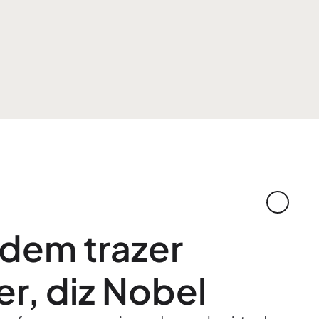
dem trazer
r, diz Nobel