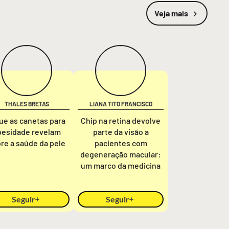
Veja mais
THALES BRETAS
LIANA TITO FRANCISCO
ue as canetas para
Chip na retina devolve
besidade revelam
parte da visão a
re a saúde da pele
pacientes com
degeneração macular:
um marco da medicina
Seguir
Seguir