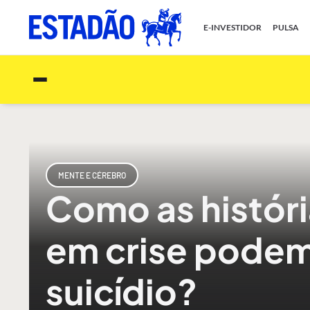
E-INVESTIDOR
PULSA
MENTE E CÉREBRO
Como as históri
em crise podem 
suicídio?