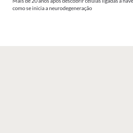
Mais de 20 anos após descobrir células ligadas à nav
como se inicia a neurodegeneração