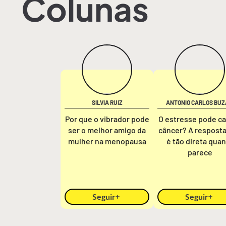
Colunas
SILVIA RUIZ
ANTONIO CARLOS BUZ
Por que o vibrador pode
O estresse pode c
ser o melhor amigo da
câncer? A respost
mulher na menopausa
é tão direta qua
parece
Seguir
Seguir