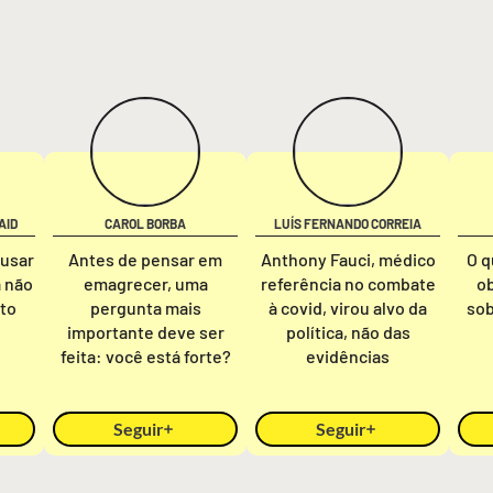
AID
CAROL BORBA
LUÍS FERNANDO CORREIA
ausar
Antes de pensar em
Anthony Fauci, médico
O q
a não
emagrecer, uma
referência no combate
o
nto
pergunta mais
à covid, virou alvo da
sob
importante deve ser
política, não das
feita: você está forte?
evidências
Seguir
Seguir