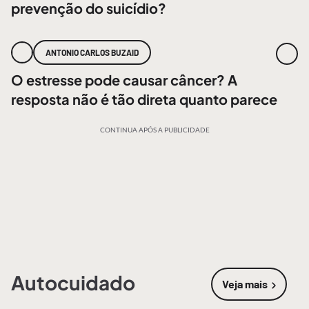
prevenção do suicídio?
ANTONIO CARLOS BUZAID
O estresse pode causar câncer? A
resposta não é tão direta quanto parece
CONTINUA APÓS A PUBLICIDADE
Autocuidado
Veja mais
sobre
Autoc