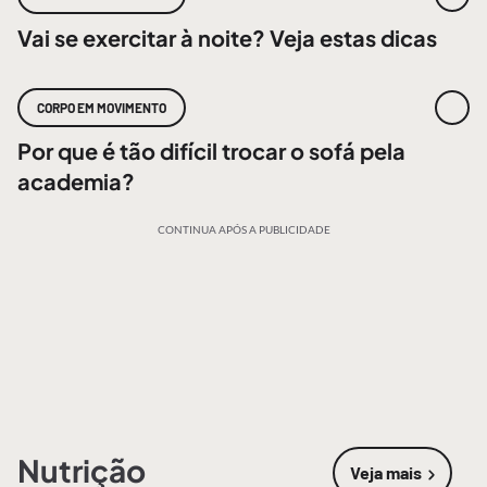
Vai se exercitar à noite? Veja estas dicas
CORPO EM MOVIMENTO
Por que é tão difícil trocar o sofá pela
academia?
CONTINUA APÓS A PUBLICIDADE
Nutrição
Veja mais
sobre
Nutri