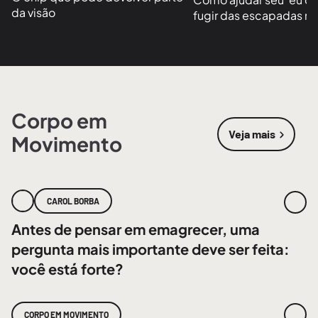
da visão
fugir das escapadas no
Corpo em
Veja mais
Movimento
sobre
Corpo
CAROL BORBA
Antes de pensar em emagrecer, uma
pergunta mais importante deve ser feita:
você está forte?
CORPO EM MOVIMENTO