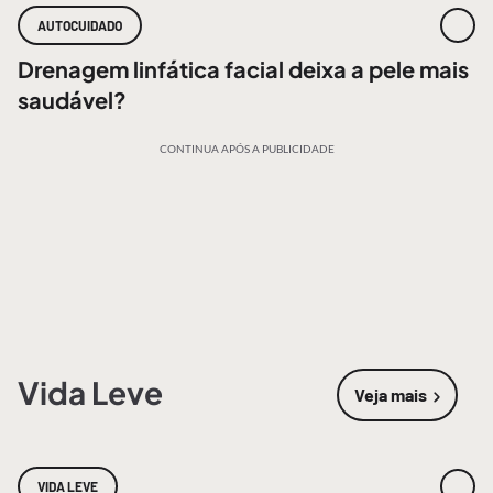
AUTOCUIDADO
Drenagem linfática facial deixa a pele mais
saudável?
CONTINUA APÓS A PUBLICIDADE
Vida Leve
Veja mais
sobre
Vida 
VIDA LEVE