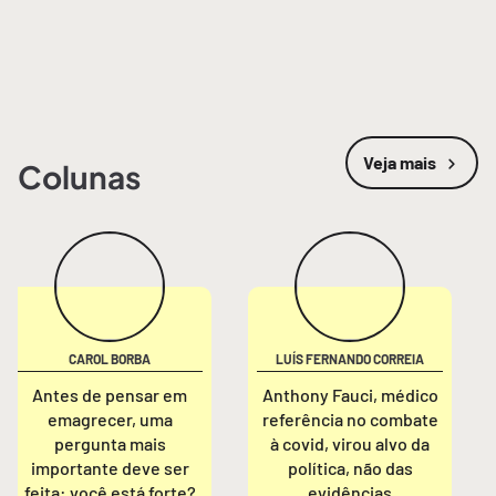
Veja mais
Colunas
CAROL BORBA
LUÍS FERNANDO CORREIA
Antes de pensar em
Anthony Fauci, médico
emagrecer, uma
referência no combate
pergunta mais
à covid, virou alvo da
importante deve ser
política, não das
feita: você está forte?
evidências