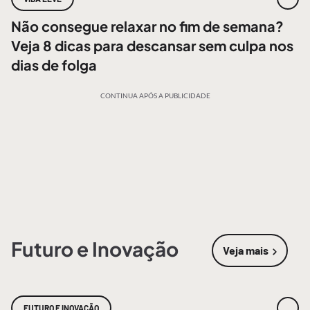
Não consegue relaxar no fim de semana?
Veja 8 dicas para descansar sem culpa nos
dias de folga
CONTINUA APÓS A PUBLICIDADE
Futuro e Inovação
Veja mais
sobre
Futur
FUTURO E INOVAÇÃO