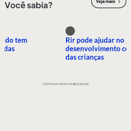
Veja mais
Você sabia?
undo tem
Rir pode ajudar no
idas
desenvolvimento ce
das crianças
CONTINUA APÓS A PUBLICIDADE