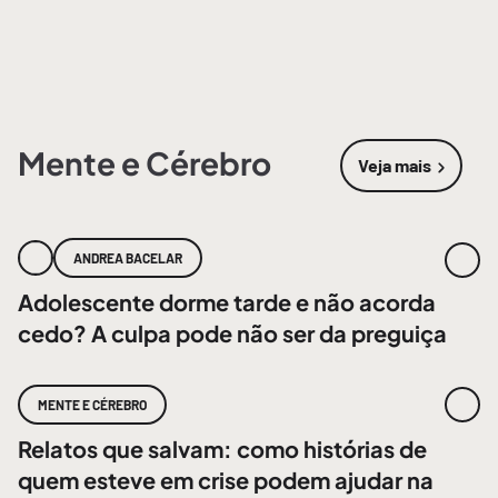
Mente e Cérebro
Veja mais
sobre
Mente
ANDREA BACELAR
Adolescente dorme tarde e não acorda
cedo? A culpa pode não ser da preguiça
MENTE E CÉREBRO
Relatos que salvam: como histórias de
quem esteve em crise podem ajudar na