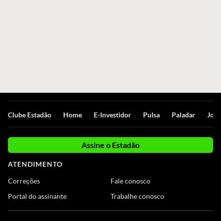
Clube Estadão
Home
E-Investidor
Pulsa
Paladar
Jorn
Assine o Estadão
ATENDIMENTO
Correções
Fale conosco
Portal do assinante
Trabalhe conosco