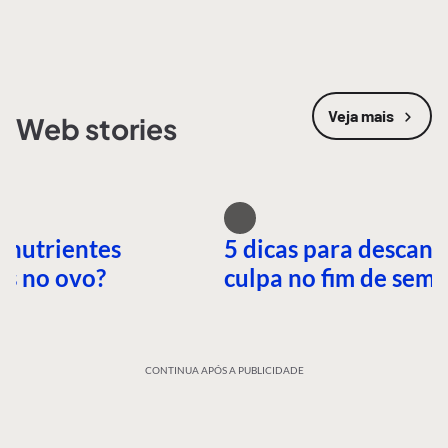
Veja mais
Web stories
 nutrientes
5 dicas para descans
es no ovo?
culpa no fim de sem
CONTINUA APÓS A PUBLICIDADE