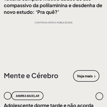
compassivo da polilaminina e desdenha de
novo estudo: ‘Pra quê?’
CONTINUA APÓS A PUBLICIDADE
Mente e Cérebro
Veja mais
sobre
Mente
ANDREA BACELAR
Adolescente dorme tarde e não acorda