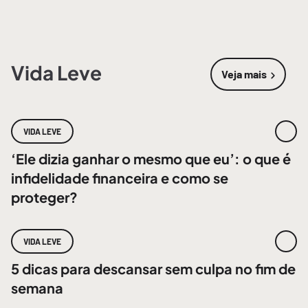
Vida Leve
Veja mais
sobre
Vida 
VIDA LEVE
‘Ele dizia ganhar o mesmo que eu’: o que é
infidelidade financeira e como se
proteger?
VIDA LEVE
5 dicas para descansar sem culpa no fim de
semana