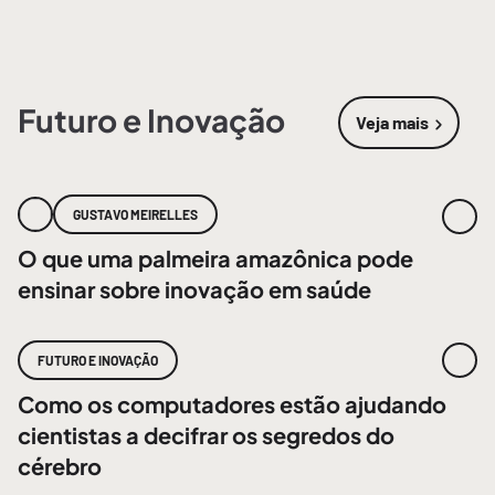
Futuro e Inovação
Veja mais
sobre
Futur
GUSTAVO MEIRELLES
O que uma palmeira amazônica pode
ensinar sobre inovação em saúde
FUTURO E INOVAÇÃO
Como os computadores estão ajudando
cientistas a decifrar os segredos do
cérebro