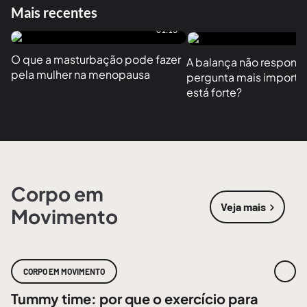
Mais recentes
01:13
O que a masturbação pode fazer 
A balança não responde
pela mulher na menopausa
pergunta mais importan
está forte?
Corpo em
Veja mais
Movimento
sobre
Corpo
CORPO EM MOVIMENTO
Tummy time: por que o exercício para