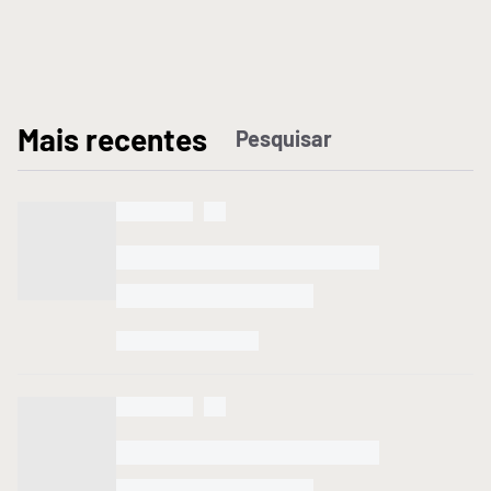
M
ais recentes