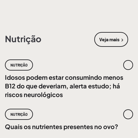
Nutrição
Veja mais
sobre
Nutri
NUTRIÇÃO
Idosos podem estar consumindo menos
B12 do que deveriam, alerta estudo; há
riscos neurológicos
NUTRIÇÃO
Quais os nutrientes presentes no ovo?