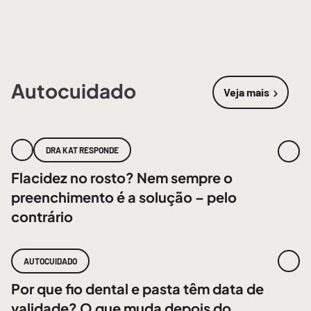
Autocuidado
Veja mais
sobre
Autoc
DRA KAT RESPONDE
Flacidez no rosto? Nem sempre o
preenchimento é a solução – pelo
contrário
AUTOCUIDADO
Por que fio dental e pasta têm data de
validade? O que muda depois do