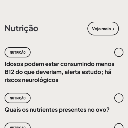
Nutrição
Veja mais
sobre
Nutri
NUTRIÇÃO
Idosos podem estar consumindo menos
B12 do que deveriam, alerta estudo; há
riscos neurológicos
NUTRIÇÃO
Quais os nutrientes presentes no ovo?
NUTRIÇÃO