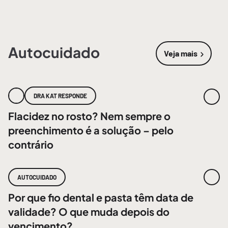
Autocuidado
Veja mais
sobre
Autoc
DRA KAT RESPONDE
Flacidez no rosto? Nem sempre o
preenchimento é a solução – pelo
contrário
AUTOCUIDADO
Por que fio dental e pasta têm data de
validade? O que muda depois do
vencimento?