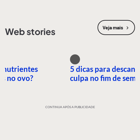
Veja mais
Web stories
 nutrientes
5 dicas para descans
es no ovo?
culpa no fim de sem
CONTINUA APÓS A PUBLICIDADE