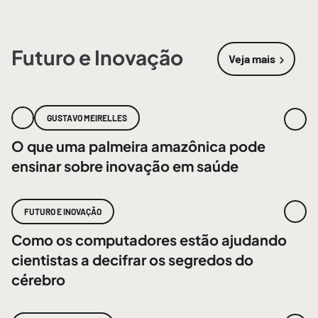
Futuro e Inovação
Veja mais
sobre
Futur
GUSTAVO MEIRELLES
O que uma palmeira amazônica pode
ensinar sobre inovação em saúde
FUTURO E INOVAÇÃO
Como os computadores estão ajudando
cientistas a decifrar os segredos do
cérebro