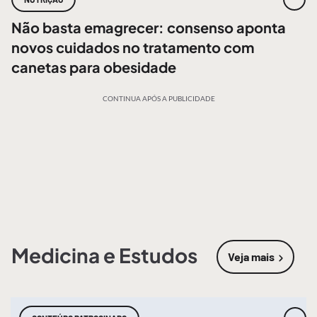
Não basta emagrecer: consenso aponta
novos cuidados no tratamento com
canetas para obesidade
CONTINUA APÓS A PUBLICIDADE
Medicina e Estudos
Veja mais
sobre
Medic