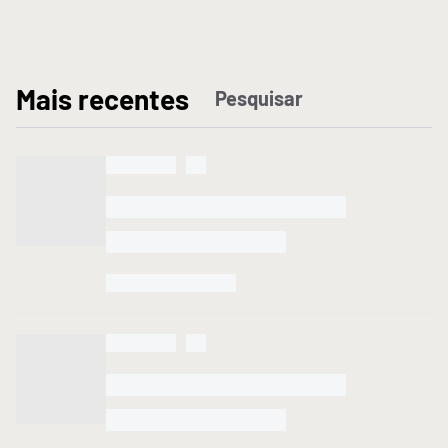
M
ais recentes