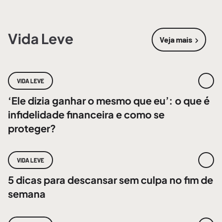
Vida Leve
Veja mais
sobre
Vida 
VIDA LEVE
‘Ele dizia ganhar o mesmo que eu’: o que é
infidelidade financeira e como se
proteger?
VIDA LEVE
5 dicas para descansar sem culpa no fim de
semana