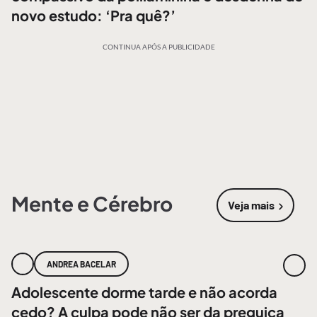
novo estudo: ‘Pra quê?’
CONTINUA APÓS A PUBLICIDADE
Mente e Cérebro
Veja mais
sobre
Mente
ANDREA BACELAR
Adolescente dorme tarde e não acorda
cedo? A culpa pode não ser da preguiça