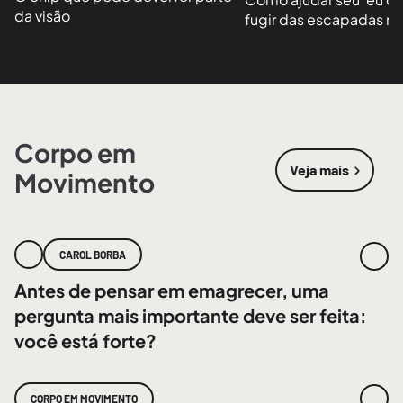
da visão
fugir das escapadas no
Corpo em
Veja mais
Movimento
sobre
Corpo
CAROL BORBA
Antes de pensar em emagrecer, uma
pergunta mais importante deve ser feita:
você está forte?
CORPO EM MOVIMENTO