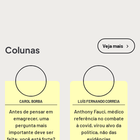
Veja mais
Colunas
CAROL BORBA
LUÍS FERNANDO CORREIA
Antes de pensar em
Anthony Fauci, médico
emagrecer, uma
referência no combate
pergunta mais
à covid, virou alvo da
importante deve ser
política, não das
feita: você está forte?
evidências