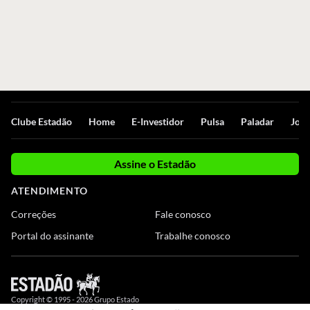
Clube Estadão
Home
E-Investidor
Pulsa
Paladar
Jorn
Assine o Estadão
ATENDIMENTO
Correções
Fale conosco
Portal do assinante
Trabalhe conosco
Copyright © 1995 -
2026
Grupo Estado