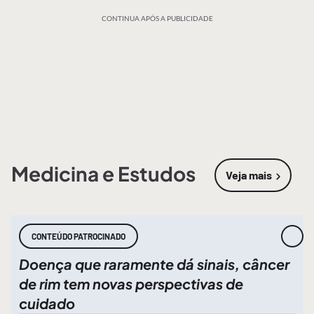
CONTINUA APÓS A PUBLICIDADE
Medicina e Estudos
Veja mais
sobre
Medic
CONTEÚDO PATROCINADO
Doença que raramente dá sinais, câncer
de rim tem novas perspectivas de
cuidado