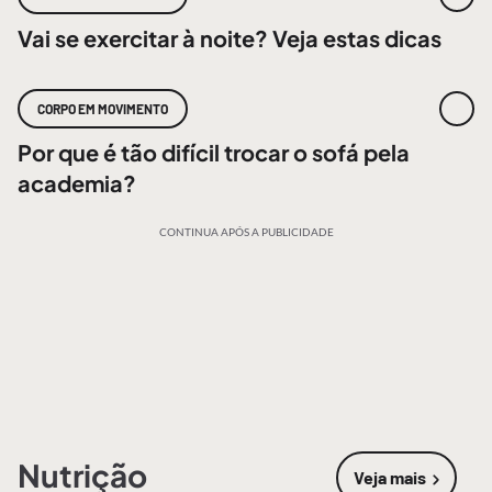
Vai se exercitar à noite? Veja estas dicas
CORPO EM MOVIMENTO
Por que é tão difícil trocar o sofá pela
academia?
CONTINUA APÓS A PUBLICIDADE
Nutrição
Veja mais
sobre
Nutri