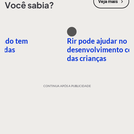
Veja mais
Você sabia?
undo tem
Rir pode ajudar no
idas
desenvolvimento ce
das crianças
CONTINUA APÓS A PUBLICIDADE