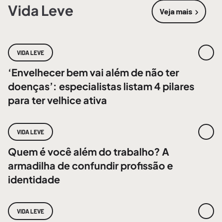
Vida Leve
Veja mais
sobre
Vida 
VIDA LEVE
‘Envelhecer bem vai além de não ter
doenças’: especialistas listam 4 pilares
para ter velhice ativa
VIDA LEVE
Quem é você além do trabalho? A
armadilha de confundir profissão e
identidade
VIDA LEVE