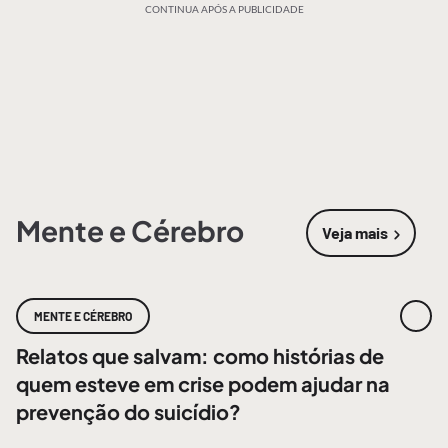
CONTINUA APÓS A PUBLICIDADE
Mente e Cérebro
Veja mais
sobre
Mente
MENTE E CÉREBRO
Relatos que salvam: como histórias de
quem esteve em crise podem ajudar na
prevenção do suicídio?