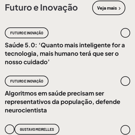
Futuro e Inovação
Veja mais
sobre
Futur
FUTURO E INOVAÇÃO
Saúde 5.0: ‘Quanto mais inteligente for a
tecnologia, mais humano terá que ser o
nosso cuidado’
FUTURO E INOVAÇÃO
Algoritmos em saúde precisam ser
representativos da população, defende
neurocientista
GUSTAVO MEIRELLES