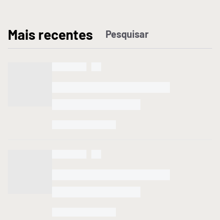
M
ais recentes