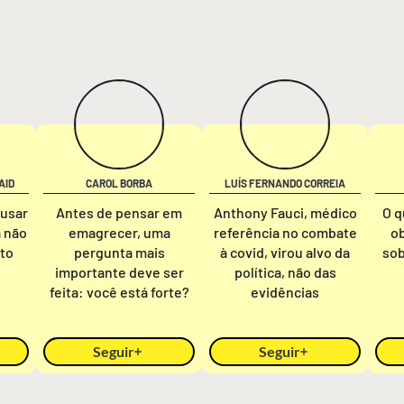
AID
CAROL BORBA
LUÍS FERNANDO CORREIA
ausar
Antes de pensar em
Anthony Fauci, médico
O q
a não
emagrecer, uma
referência no combate
o
nto
pergunta mais
à covid, virou alvo da
sob
importante deve ser
política, não das
feita: você está forte?
evidências
Seguir
Seguir