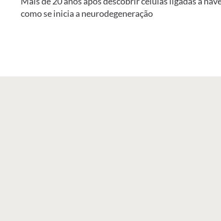
Mais de 20 anos após descobrir células ligadas à nav
como se inicia a neurodegeneração