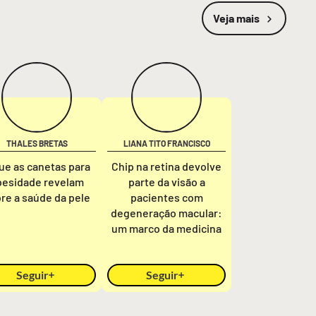
Veja mais
THALES BRETAS
LIANA TITO FRANCISCO
ue as canetas para
Chip na retina devolve
besidade revelam
parte da visão a
re a saúde da pele
pacientes com
degeneração macular:
um marco da medicina
Seguir
Seguir