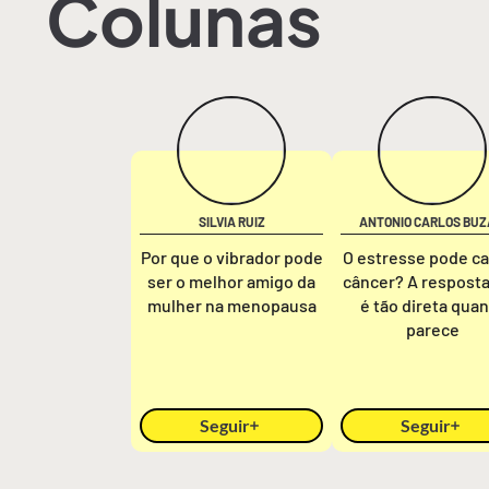
Colunas
SILVIA RUIZ
ANTONIO CARLOS BUZ
Por que o vibrador pode
O estresse pode c
ser o melhor amigo da
câncer? A respost
mulher na menopausa
é tão direta qua
parece
Seguir
Seguir