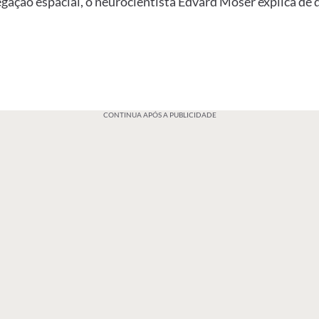
egação espacial, o neurocientista Edvard Moser explica de
CONTINUA APÓS A PUBLICIDADE