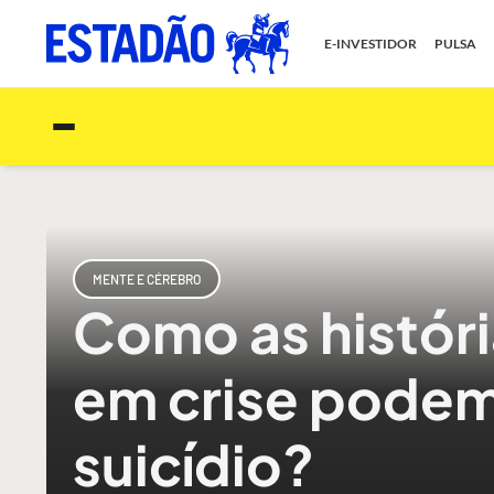
E-INVESTIDOR
PULSA
MENTE E CÉREBRO
Como as históri
em crise podem 
suicídio?