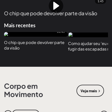
1:45
O chip que pode devolver parte da visão
Mais recentes
01:45
O chip que pode devolver parte 
Como ajudar seu 'eu do f
da visão
fugir das escapadas no
Corpo em
Veja mais
Movimento
sobre
Corpo