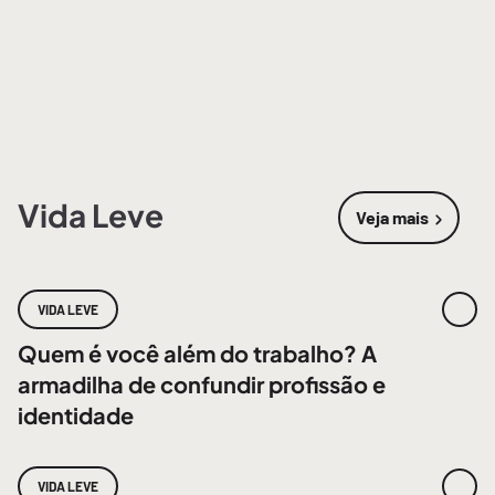
Vida Leve
Veja mais
sobre
Vida 
VIDA LEVE
Quem é você além do trabalho? A
armadilha de confundir profissão e
identidade
VIDA LEVE