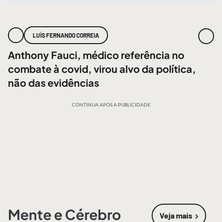
LUÍS FERNANDO CORREIA
Anthony Fauci, médico referência no
combate à covid, virou alvo da política,
não das evidências
CONTINUA APÓS A PUBLICIDADE
Mente e Cérebro
Veja mais
sobre
Mente