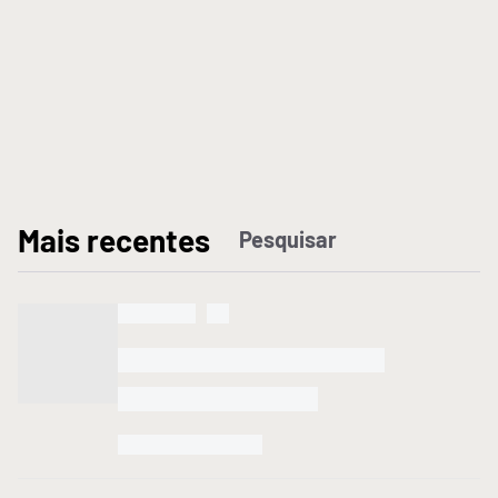
M
ais recentes