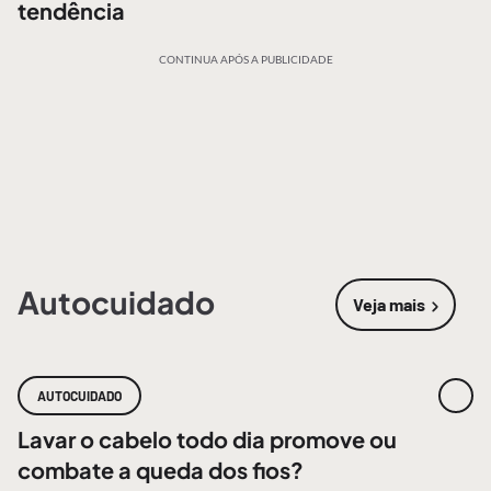
tendência
CONTINUA APÓS A PUBLICIDADE
Autocuidado
Veja mais
sobre
Autoc
AUTOCUIDADO
Lavar o cabelo todo dia promove ou
combate a queda dos fios?