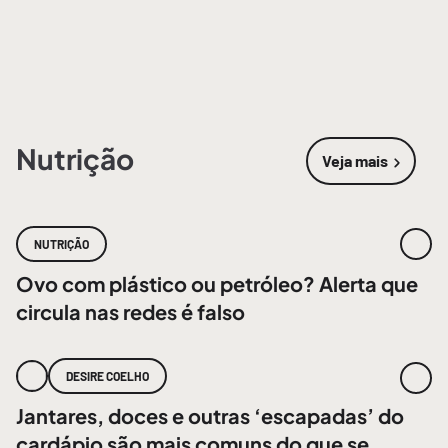
Nutrição
Veja mais
sobre
Nutri
NUTRIÇÃO
Ovo com plástico ou petróleo? Alerta que
circula nas redes é falso
DESIRE COELHO
Jantares, doces e outras ‘escapadas’ do
cardápio são mais comuns do que se