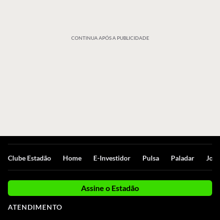
CONTINUA APÓS A PUBLICIDADE
Clube Estadão
Home
E-Investidor
Pulsa
Paladar
Jorn
Assine o Estadão
ATENDIMENTO