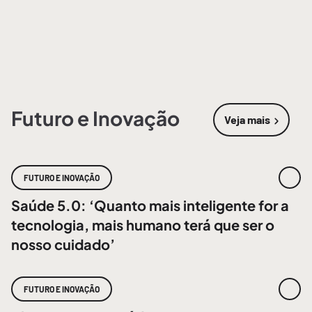
Futuro e Inovação
Veja mais
sobre
Futur
FUTURO E INOVAÇÃO
Saúde 5.0: ‘Quanto mais inteligente for a
tecnologia, mais humano terá que ser o
nosso cuidado’
FUTURO E INOVAÇÃO