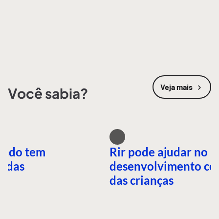
Veja mais
Você sabia?
undo tem
Rir pode ajudar no
idas
desenvolvimento ce
das crianças