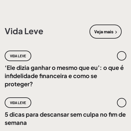
Vida Leve
Veja mais
sobre
Vida 
VIDA LEVE
‘Ele dizia ganhar o mesmo que eu’: o que é
infidelidade financeira e como se
proteger?
VIDA LEVE
5 dicas para descansar sem culpa no fim de
semana