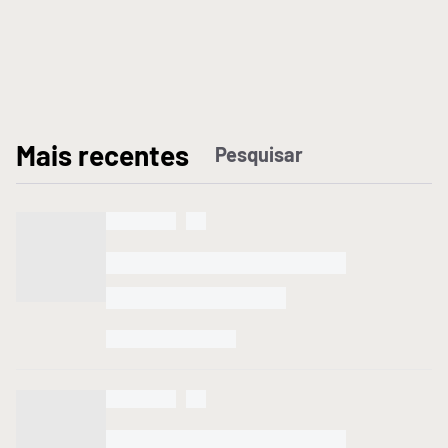
M
ais recentes