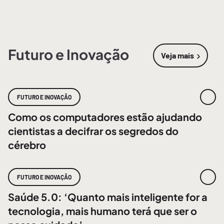
Futuro e Inovação
Veja mais
sobre
Futur
FUTURO E INOVAÇÃO
Como os computadores estão ajudando
cientistas a decifrar os segredos do
cérebro
FUTURO E INOVAÇÃO
Saúde 5.0: ‘Quanto mais inteligente for a
tecnologia, mais humano terá que ser o