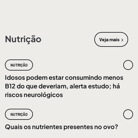
Nutrição
Veja mais
sobre
Nutri
NUTRIÇÃO
Idosos podem estar consumindo menos
B12 do que deveriam, alerta estudo; há
riscos neurológicos
NUTRIÇÃO
Quais os nutrientes presentes no ovo?