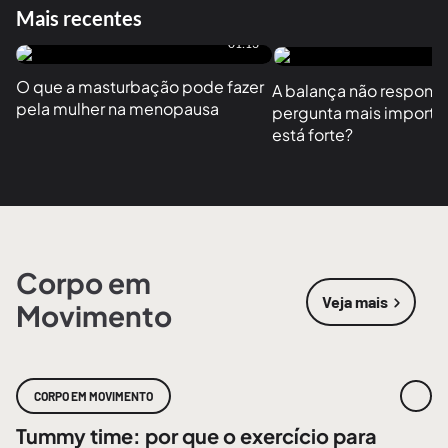
Mais recentes
01:13
O que a masturbação pode fazer 
A balança não responde
pela mulher na menopausa
pergunta mais importan
está forte?
Corpo em
Veja mais
Movimento
sobre
Corpo
CORPO EM MOVIMENTO
Tummy time: por que o exercício para