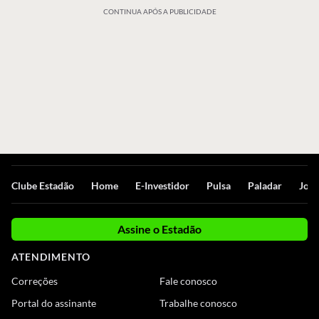
CONTINUA APÓS A PUBLICIDADE
Clube Estadão
Home
E-Investidor
Pulsa
Paladar
Jorn
Assine o Estadão
ATENDIMENTO
Correções
Fale conosco
Portal do assinante
Trabalhe conosco