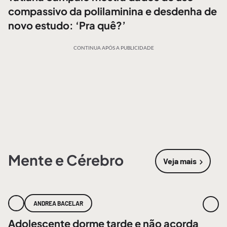
compassivo da polilaminina e desdenha de
novo estudo: ‘Pra quê?’
CONTINUA APÓS A PUBLICIDADE
Mente e Cérebro
Veja mais
sobre
Mente
ANDREA BACELAR
Adolescente dorme tarde e não acorda