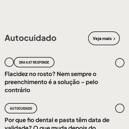
Autocuidado
Veja mais
sobre
Autoc
DRA KAT RESPONDE
Flacidez no rosto? Nem sempre o
preenchimento é a solução – pelo
contrário
AUTOCUIDADO
Por que fio dental e pasta têm data de
validade? O que muda depois do