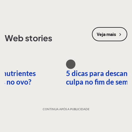
Veja mais
Web stories
 nutrientes
5 dicas para descans
es no ovo?
culpa no fim de sem
CONTINUA APÓS A PUBLICIDADE