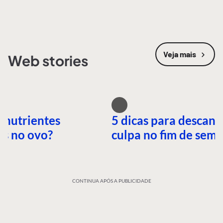
Veja mais
Web stories
 nutrientes
5 dicas para descans
es no ovo?
culpa no fim de sem
CONTINUA APÓS A PUBLICIDADE