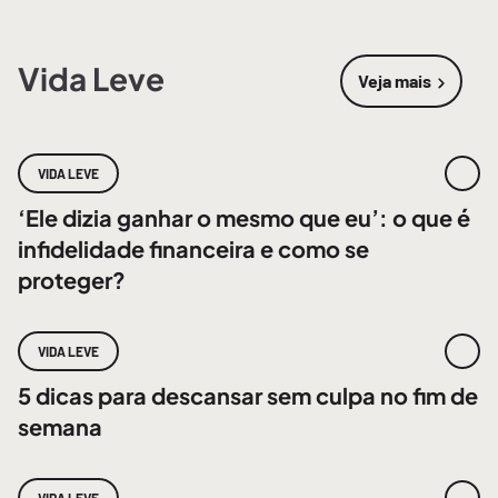
Vida Leve
Veja mais
sobre
Vida 
VIDA LEVE
‘Ele dizia ganhar o mesmo que eu’: o que é
infidelidade financeira e como se
proteger?
VIDA LEVE
5 dicas para descansar sem culpa no fim de
semana