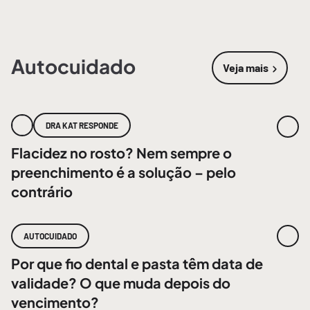
Autocuidado
Veja mais
sobre
Autoc
DRA KAT RESPONDE
Flacidez no rosto? Nem sempre o
preenchimento é a solução – pelo
contrário
AUTOCUIDADO
Por que fio dental e pasta têm data de
validade? O que muda depois do
vencimento?