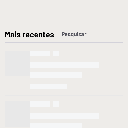
M
ais recentes