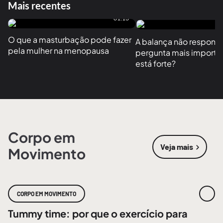
Mais recentes
01:13
O que a masturbação pode fazer 
A balança não responde
pela mulher na menopausa
pergunta mais importan
está forte?
Corpo em
Veja mais
Movimento
sobre
Corpo
CORPO EM MOVIMENTO
Tummy time: por que o exercício para