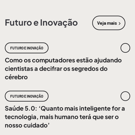
Futuro e Inovação
Veja mais
sobre
Futur
FUTURO E INOVAÇÃO
Como os computadores estão ajudando
cientistas a decifrar os segredos do
cérebro
FUTURO E INOVAÇÃO
Saúde 5.0: ‘Quanto mais inteligente for a
tecnologia, mais humano terá que ser o
nosso cuidado’