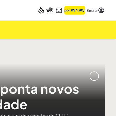
Entrar
aponta novos
dade
ante o uso das canetas de GLP-1