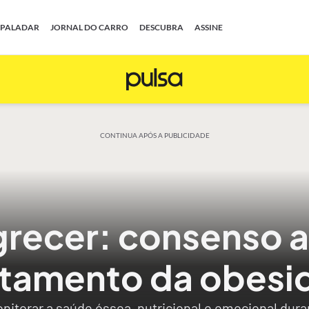
PALADAR
JORNAL DO CARRO
DESCUBRA
ASSINE
CONTINUA APÓS A PUBLICIDADE
recer: consenso 
atamento da obesi
nitorar a saúde óssea, nutricional e emocional dur