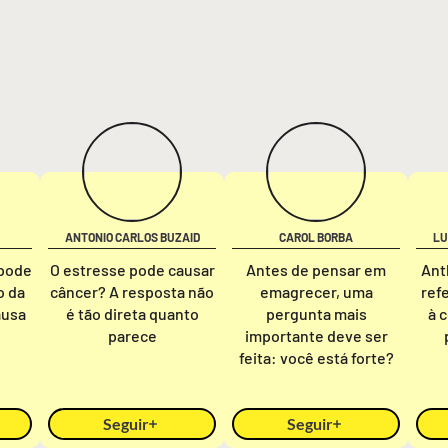
ANTONIO CARLOS BUZAID
CAROL BORBA
LU
 pode
O estresse pode causar
Antes de pensar em
Ant
o da
câncer? A resposta não
emagrecer, uma
ref
ausa
é tão direta quanto
pergunta mais
à c
parece
importante deve ser
feita: você está forte?
Seguir
Seguir