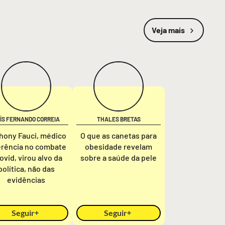
Veja mais
ÍS FERNANDO CORREIA
THALES BRETAS
hony Fauci, médico
O que as canetas para
erência no combate
obesidade revelam
ovid, virou alvo da
sobre a saúde da pele
política, não das
evidências
Seguir
Seguir