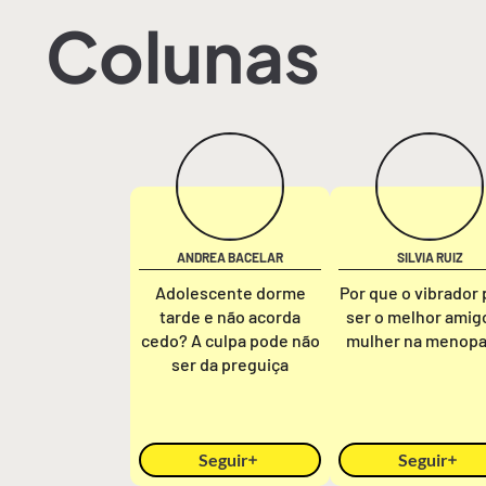
Colunas
ANDREA BACELAR
SILVIA RUIZ
Adolescente dorme
Por que o vibrador
tarde e não acorda
ser o melhor amig
cedo? A culpa pode não
mulher na menop
ser da preguiça
Seguir
Seguir