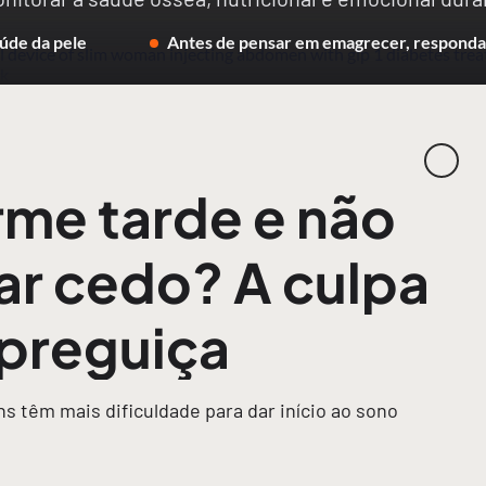
úde da pele
Antes de pensar em emagrecer, responda 
me tarde e não
r cedo? A culpa
 preguiça
ns têm mais dificuldade para dar início ao sono