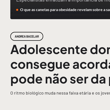
O que as canetas para obesidade revelam sobre a sa
ANDREA BACELAR
Adolescente dor
consegue acorda
pode não ser da
O ritmo biológico muda nessa faixa etária e os jove