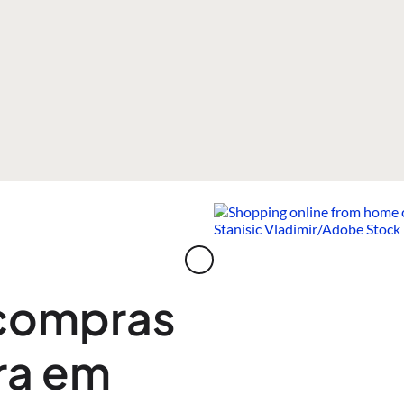
 compras
ra em