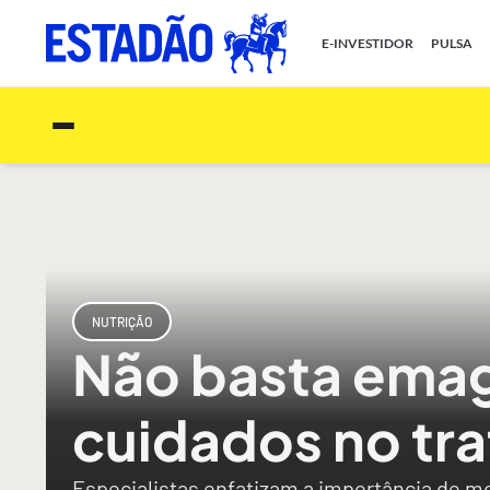
E-INVESTIDOR
PULSA
NUTRIÇÃO
Não basta emag
cuidados no tr
Especialistas enfatizam a importância de mo