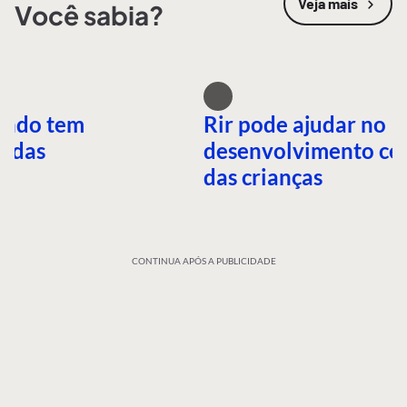
Veja mais
Você sabia?
undo tem
Rir pode ajudar no
idas
desenvolvimento ce
das crianças
CONTINUA APÓS A PUBLICIDADE