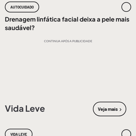
AUTOCUIDADO
Drenagem linfática facial deixa a pele mais
saudável?
CONTINUA APÓS A PUBLICIDADE
Vida Leve
Veja mais
sobre
Vida 
VIDA LEVE