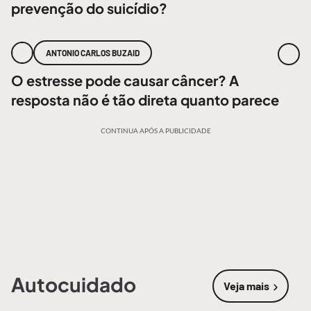
prevenção do suicídio?
ANTONIO CARLOS BUZAID
O estresse pode causar câncer? A
resposta não é tão direta quanto parece
CONTINUA APÓS A PUBLICIDADE
Autocuidado
Veja mais
sobre
Autoc