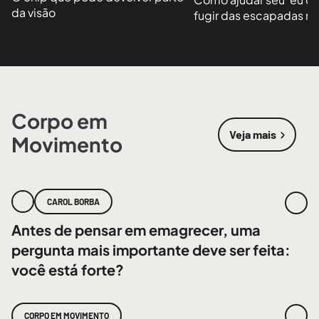
da visão
fugir das escapadas no
Corpo em
Veja mais
Movimento
sobre
Corpo
CAROL BORBA
Antes de pensar em emagrecer, uma
pergunta mais importante deve ser feita:
você está forte?
CORPO EM MOVIMENTO