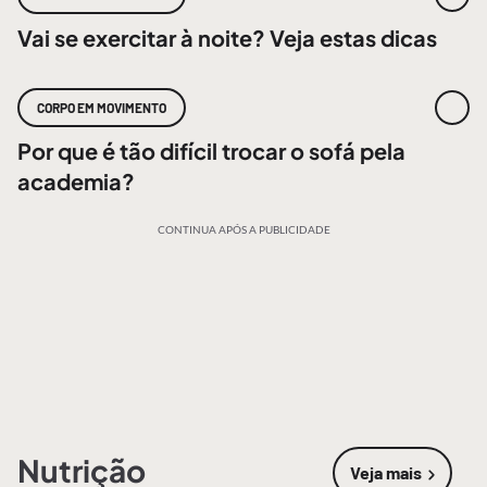
Vai se exercitar à noite? Veja estas dicas
CORPO EM MOVIMENTO
Por que é tão difícil trocar o sofá pela
academia?
CONTINUA APÓS A PUBLICIDADE
Nutrição
Veja mais
sobre
Nutri