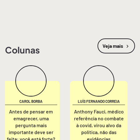
Veja mais
Colunas
CAROL BORBA
LUÍS FERNANDO CORREIA
Antes de pensar em
Anthony Fauci, médico
emagrecer, uma
referência no combate
pergunta mais
à covid, virou alvo da
importante deve ser
política, não das
feita: você está forte?
evidências