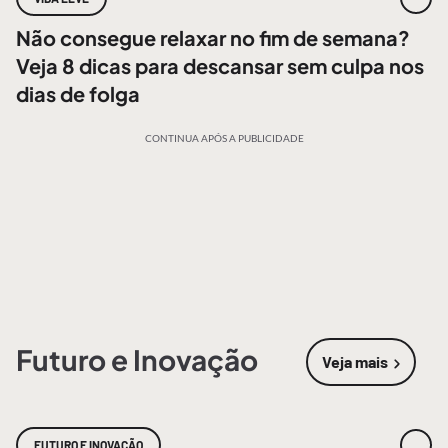
Não consegue relaxar no fim de semana?
Veja 8 dicas para descansar sem culpa nos
dias de folga
CONTINUA APÓS A PUBLICIDADE
Futuro e Inovação
Veja mais
sobre
Futur
FUTURO E INOVAÇÃO