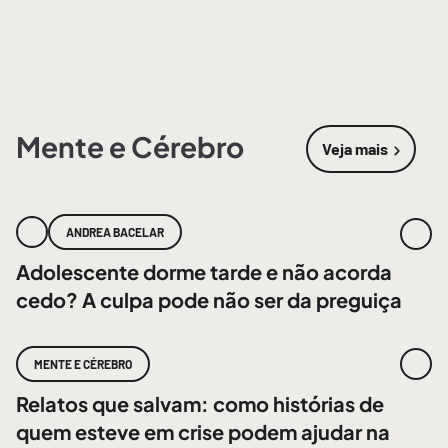
Mente e Cérebro
Veja mais
sobre
Mente
ANDREA BACELAR
Adolescente dorme tarde e não acorda
cedo? A culpa pode não ser da preguiça
MENTE E CÉREBRO
Relatos que salvam: como histórias de
quem esteve em crise podem ajudar na