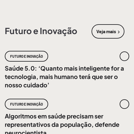
Futuro e Inovação
Veja mais
sobre
Futur
FUTURO E INOVAÇÃO
Saúde 5.0: ‘Quanto mais inteligente for a
tecnologia, mais humano terá que ser o
nosso cuidado’
FUTURO E INOVAÇÃO
Algoritmos em saúde precisam ser
representativos da população, defende
neurocientista