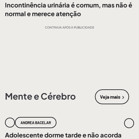
Incontinência urinária é comum, mas não é
normal e merece atenção
CONTINUA APÓS A PUBLICIDADE
Mente e Cérebro
Veja mais
sobre
Mente
ANDREA BACELAR
Adolescente dorme tarde e não acorda