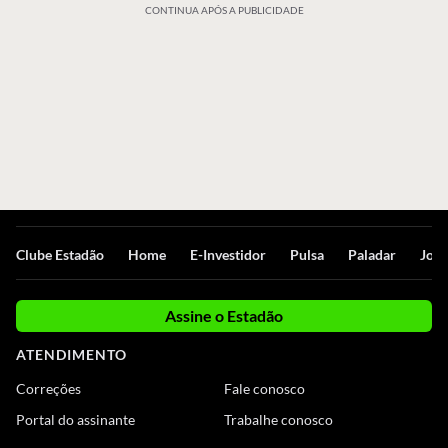
CONTINUA APÓS A PUBLICIDADE
Clube Estadão
Home
E-Investidor
Pulsa
Paladar
Jorn
Assine o Estadão
ATENDIMENTO
Correções
Fale conosco
Portal do assinante
Trabalhe conosco