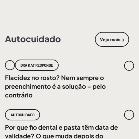
Autocuidado
Veja mais
sobre
Autoc
DRA KAT RESPONDE
Flacidez no rosto? Nem sempre o
preenchimento é a solução – pelo
contrário
AUTOCUIDADO
Por que fio dental e pasta têm data de
validade? O que muda depois do