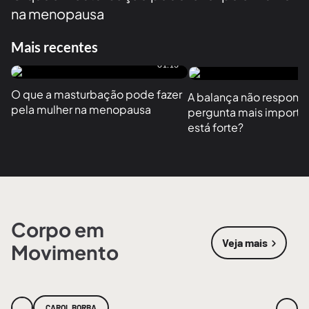
na menopausa
Mais recentes
01:13
O que a masturbação pode fazer 
A balança não responde
pela mulher na menopausa
pergunta mais importan
está forte?
Corpo em
Veja mais
Movimento
sobre
Corpo
CAROL BORBA