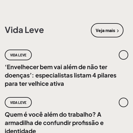
Vida Leve
Veja mais
sobre
Vida 
VIDA LEVE
‘Envelhecer bem vai além de não ter
doenças’: especialistas listam 4 pilares
para ter velhice ativa
VIDA LEVE
Quem é você além do trabalho? A
armadilha de confundir profissão e
identidade