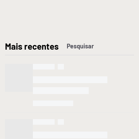
M
ais recentes