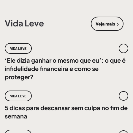
Vida Leve
Veja mais
sobre
Vida 
VIDA LEVE
‘Ele dizia ganhar o mesmo que eu’: o que é
infidelidade financeira e como se
proteger?
VIDA LEVE
5 dicas para descansar sem culpa no fim de
semana