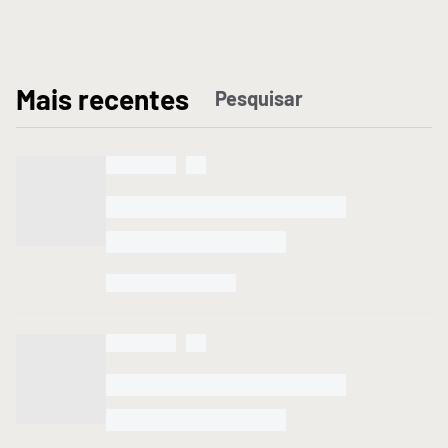
M
ais recentes