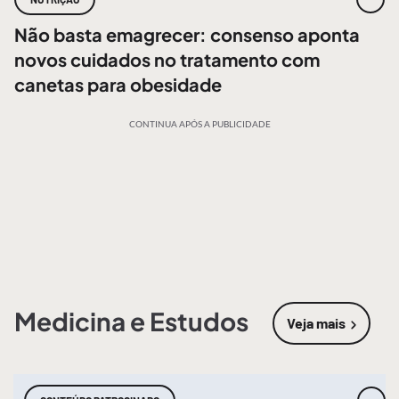
Não basta emagrecer: consenso aponta
novos cuidados no tratamento com
canetas para obesidade
CONTINUA APÓS A PUBLICIDADE
Medicina e Estudos
Veja mais
sobre
Medic