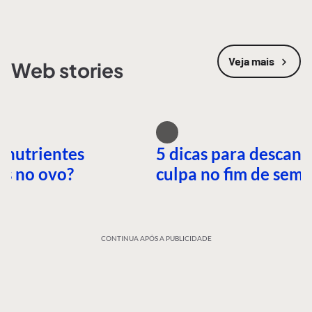
Veja mais
Web stories
 nutrientes
5 dicas para descans
es no ovo?
culpa no fim de sem
CONTINUA APÓS A PUBLICIDADE