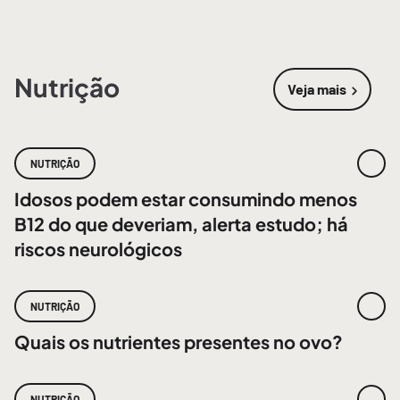
Nutrição
Veja mais
sobre
Nutri
NUTRIÇÃO
Idosos podem estar consumindo menos
B12 do que deveriam, alerta estudo; há
riscos neurológicos
NUTRIÇÃO
Quais os nutrientes presentes no ovo?
NUTRIÇÃO