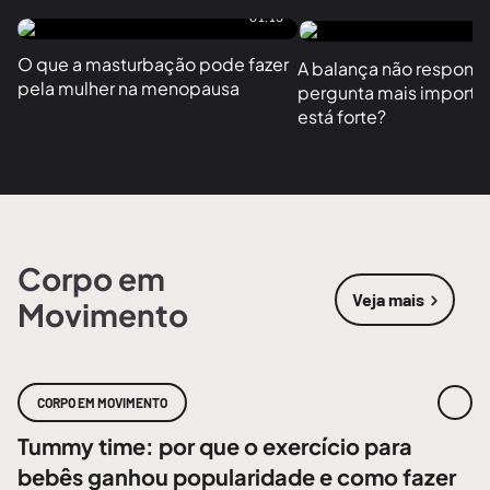
01:13
O que a masturbação pode fazer 
A balança não responde
pela mulher na menopausa
pergunta mais importan
está forte?
Corpo em
Veja mais
Movimento
sobre
Corpo
CORPO EM MOVIMENTO
Tummy time: por que o exercício para
bebês ganhou popularidade e como fazer