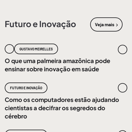
Futuro e Inovação
Veja mais
sobre
Futur
GUSTAVO MEIRELLES
O que uma palmeira amazônica pode
ensinar sobre inovação em saúde
FUTURO E INOVAÇÃO
Como os computadores estão ajudando
cientistas a decifrar os segredos do
cérebro