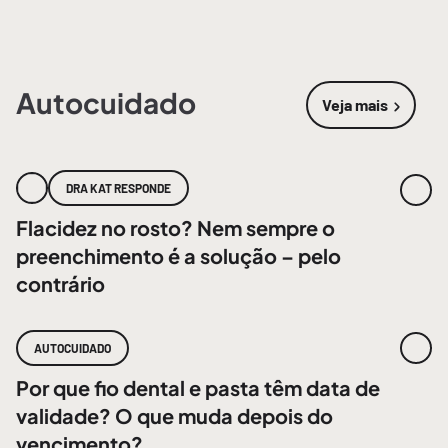
Autocuidado
Veja mais
sobre
Autoc
DRA KAT RESPONDE
Flacidez no rosto? Nem sempre o
preenchimento é a solução – pelo
contrário
AUTOCUIDADO
Por que fio dental e pasta têm data de
validade? O que muda depois do
vencimento?