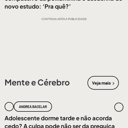
novo estudo: ‘Pra quê?’
CONTINUA APÓS A PUBLICIDADE
Mente e Cérebro
Veja mais
sobre
Mente
ANDREA BACELAR
Adolescente dorme tarde e não acorda
cedo? A culpa pode não ser da preguiça