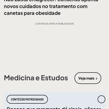
novos cuidados no tratamento com
canetas para obesidade
CONTINUA APÓS A PUBLICIDADE
Medicina e Estudos
Veja mais
sobre
Medic
CONTEÚDO PATROCINADO
Doença que raramente dá sinais, câncer