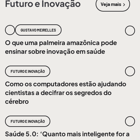
Futuro e Inovação
Veja mais
sobre
Futur
GUSTAVO MEIRELLES
O que uma palmeira amazônica pode
ensinar sobre inovação em saúde
FUTURO E INOVAÇÃO
Como os computadores estão ajudando
cientistas a decifrar os segredos do
cérebro
FUTURO E INOVAÇÃO
Saúde 5.0: ‘Quanto mais inteligente for a