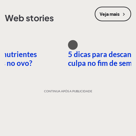
Veja mais
Web stories
 nutrientes
5 dicas para descans
es no ovo?
culpa no fim de sem
CONTINUA APÓS A PUBLICIDADE