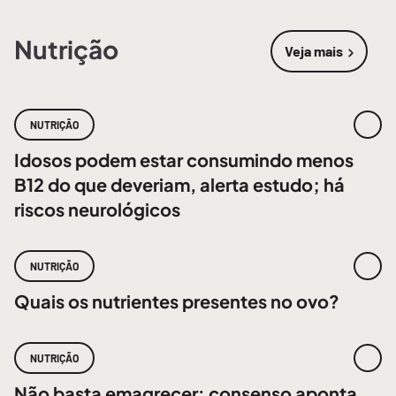
Nutrição
Veja mais
sobre
Nutri
NUTRIÇÃO
Idosos podem estar consumindo menos
B12 do que deveriam, alerta estudo; há
riscos neurológicos
NUTRIÇÃO
Quais os nutrientes presentes no ovo?
NUTRIÇÃO
Não basta emagrecer: consenso aponta