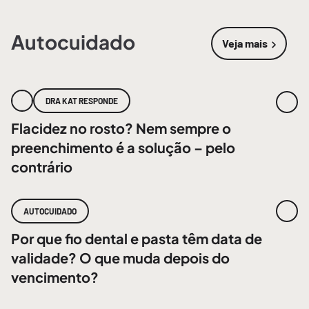
Autocuidado
Veja mais
sobre
Autoc
DRA KAT RESPONDE
Flacidez no rosto? Nem sempre o
preenchimento é a solução – pelo
contrário
AUTOCUIDADO
Por que fio dental e pasta têm data de
validade? O que muda depois do
vencimento?