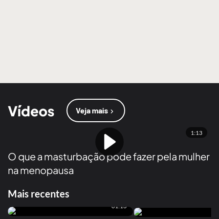
Vídeos
Veja mais
1:13
O que a masturbação pode fazer pela mulher
na menopausa
Mais recentes
01:13