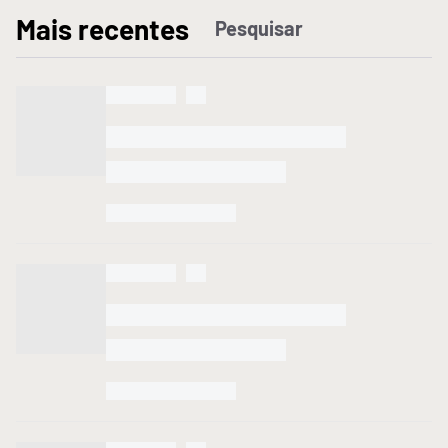
M
ais recentes