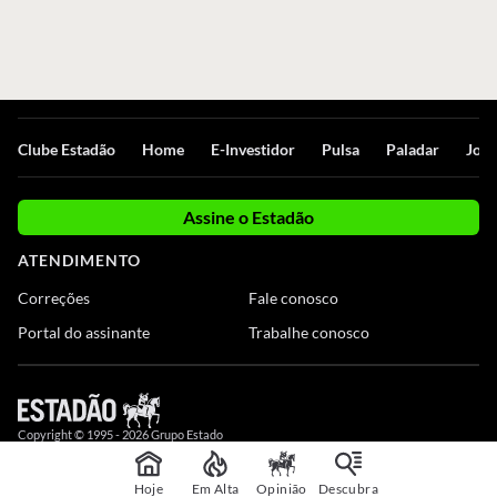
Clube Estadão
Home
E-Investidor
Pulsa
Paladar
Jorn
Assine o Estadão
ATENDIMENTO
Correções
Fale conosco
Portal do assinante
Trabalhe conosco
Copyright © 1995 -
2026
Grupo Estado
Hoje
Em Alta
Opinião
Descubra
,