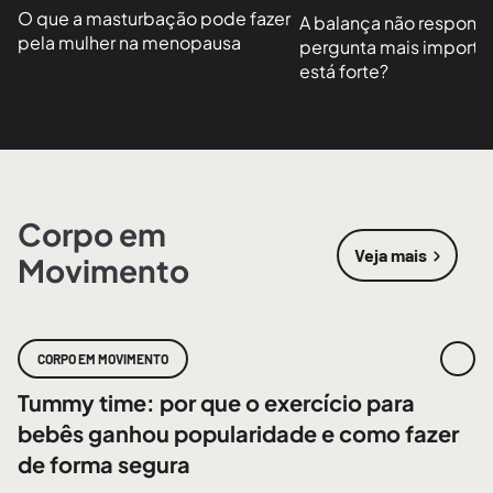
O que a masturbação pode fazer 
A balança não responde
pela mulher na menopausa
pergunta mais importan
está forte?
Corpo em
Veja mais
Movimento
sobre
Corpo
CORPO EM MOVIMENTO
Tummy time: por que o exercício para
bebês ganhou popularidade e como fazer
de forma segura