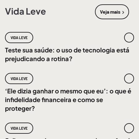
Vida Leve
Veja mais
sobre
Vida 
VIDA LEVE
Teste sua saúde: o uso de tecnologia está
prejudicando a rotina?
VIDA LEVE
‘Ele dizia ganhar o mesmo que eu’: o que é
infidelidade financeira e como se
proteger?
VIDA LEVE