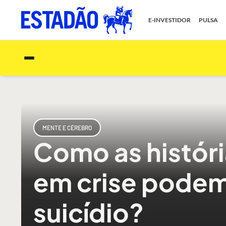
E-INVESTIDOR
PULSA
MENTE E CÉREBRO
Como as históri
em crise podem 
suicídio?