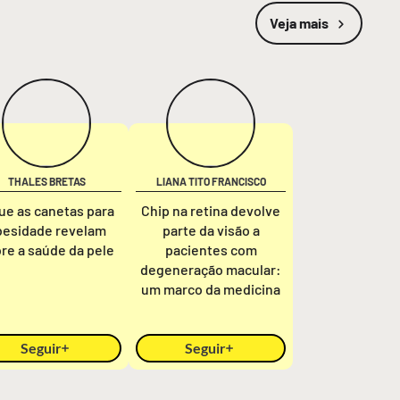
Veja mais
THALES BRETAS
LIANA TITO FRANCISCO
ue as canetas para
Chip na retina devolve
besidade revelam
parte da visão a
re a saúde da pele
pacientes com
degeneração macular:
um marco da medicina
Seguir
Seguir