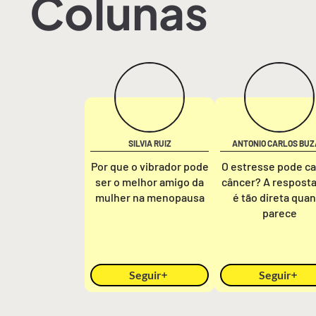
Colunas
SILVIA RUIZ
ANTONIO CARLOS BUZ
Por que o vibrador pode
O estresse pode c
ser o melhor amigo da
câncer? A respost
mulher na menopausa
é tão direta qua
parece
Seguir
Seguir