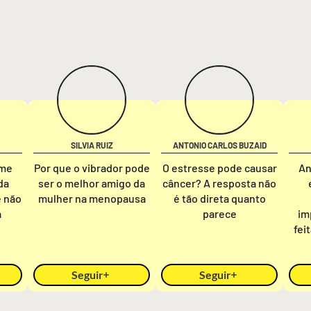
SILVIA RUIZ
ANTONIO CARLOS BUZAID
rme
Por que o vibrador pode
O estresse pode causar
An
da
ser o melhor amigo da
câncer? A resposta não
e não
mulher na menopausa
é tão direta quanto
a
parece
im
fei
Seguir
Seguir