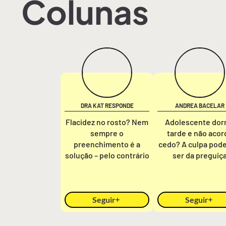
Colunas
DRA KAT RESPONDE
ANDREA BACELAR
Flacidez no rosto? Nem
Adolescente do
sempre o
tarde e não acor
preenchimento é a
cedo? A culpa pod
solução – pelo contrário
ser da preguiç
Seguir
Seguir