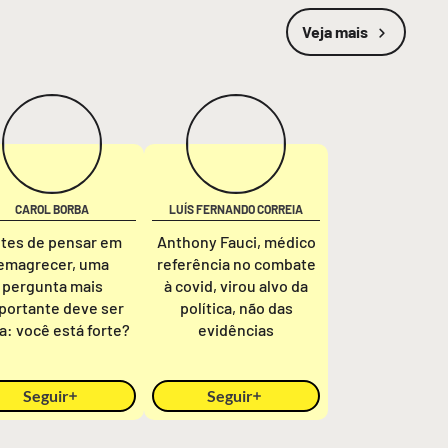
Veja mais
CAROL BORBA
LUÍS FERNANDO CORREIA
tes de pensar em
Anthony Fauci, médico
emagrecer, uma
referência no combate
pergunta mais
à covid, virou alvo da
portante deve ser
política, não das
ta: você está forte?
evidências
Seguir
Seguir