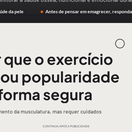
úde da pele
Antes de pensar em emagrecer, responda 
 que o exercício
ou popularidade
 forma segura
imento da musculatura, mas requer cuidados
CONTINUA APÓS A PUBLICIDADE