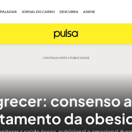
PALADAR
JORNAL DO CARRO
DESCUBRA
ASSINE
CONTINUA APÓS A PUBLICIDADE
recer: consenso 
atamento da obesi
nitorar a saúde óssea, nutricional e emocional dur