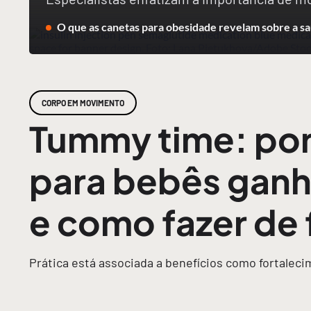
O que as canetas para obesidade revelam sobre a sa
CORPO EM MOVIMENTO
Tummy time: por
para bebês ganh
e como fazer de
Prática está associada a benefícios como fortalec