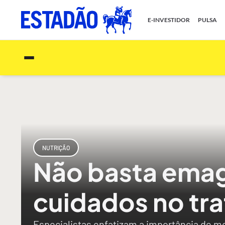
E-INVESTIDOR
PULSA
NUTRIÇÃO
Não basta emag
cuidados no tr
Especialistas enfatizam a importância de mo