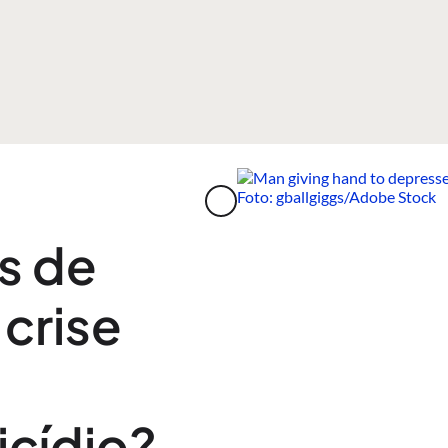
s de
crise
icídio?