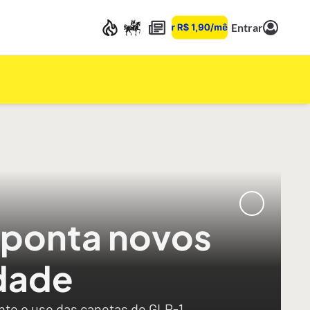
Entrar
aponta novos
dade
ante o uso das canetas de GLP-1