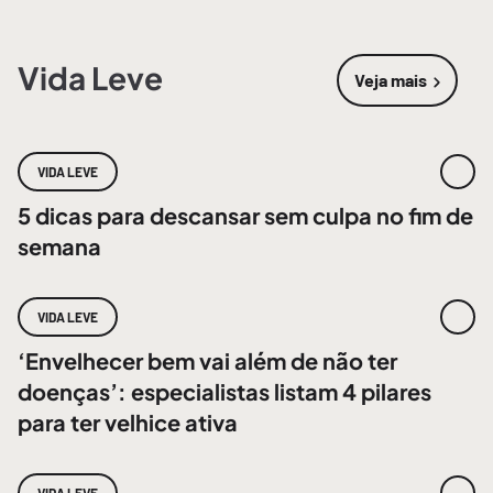
Vida Leve
Veja mais
sobre
Vida 
VIDA LEVE
5 dicas para descansar sem culpa no fim de
semana
VIDA LEVE
‘Envelhecer bem vai além de não ter
doenças’: especialistas listam 4 pilares
para ter velhice ativa