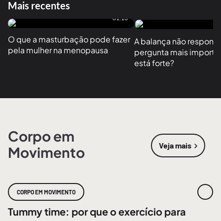
Mais recentes
01:13
O que a masturbação pode fazer 
A balança não responde
pela mulher na menopausa
pergunta mais importan
está forte?
Corpo em
Veja mais
Movimento
sobre
Corpo
CORPO EM MOVIMENTO
Tummy time: por que o exercício para