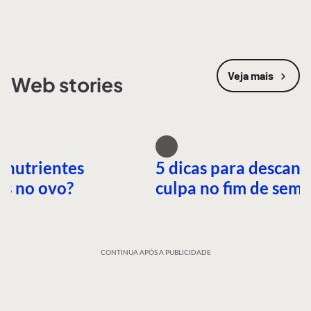
Veja mais
Web stories
 nutrientes
5 dicas para descans
es no ovo?
culpa no fim de sem
CONTINUA APÓS A PUBLICIDADE