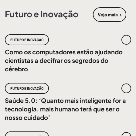
Futuro e Inovação
Veja mais
sobre
Futur
FUTURO E INOVAÇÃO
Como os computadores estão ajudando
cientistas a decifrar os segredos do
cérebro
FUTURO E INOVAÇÃO
Saúde 5.0: ‘Quanto mais inteligente for a
tecnologia, mais humano terá que ser o
nosso cuidado’