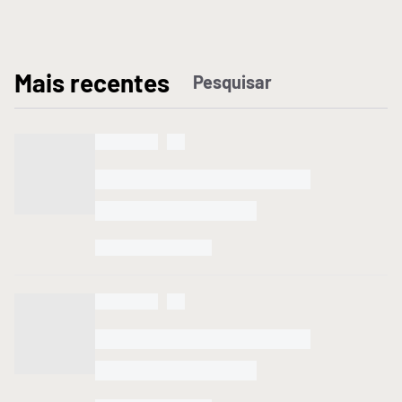
M
ais recentes