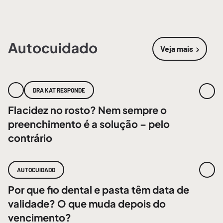
Autocuidado
Veja mais
sobre
Autoc
DRA KAT RESPONDE
Flacidez no rosto? Nem sempre o
preenchimento é a solução – pelo
contrário
AUTOCUIDADO
Por que fio dental e pasta têm data de
validade? O que muda depois do
vencimento?