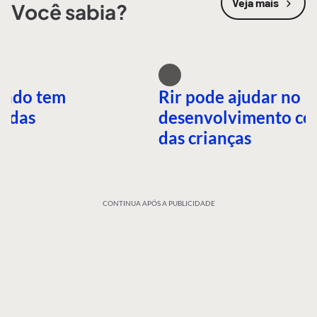
Veja mais
Você sabia?
undo tem
Rir pode ajudar no
idas
desenvolvimento ce
das crianças
CONTINUA APÓS A PUBLICIDADE