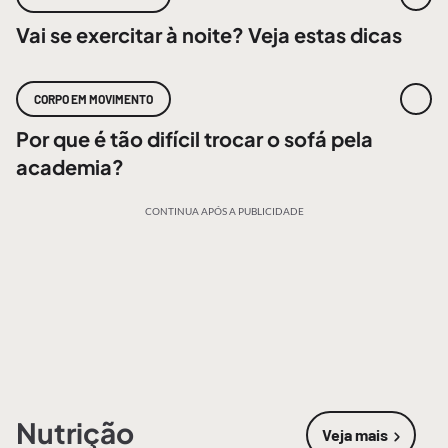
Vai se exercitar à noite? Veja estas dicas
CORPO EM MOVIMENTO
Por que é tão difícil trocar o sofá pela
academia?
CONTINUA APÓS A PUBLICIDADE
Nutrição
Veja mais
sobre
Nutri