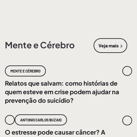
Mente e Cérebro
Veja mais
sobre
Mente
MENTE E CÉREBRO
Relatos que salvam: como histórias de
quem esteve em crise podem ajudar na
prevenção do suicídio?
ANTONIO CARLOS BUZAID
O estresse pode causar câncer? A