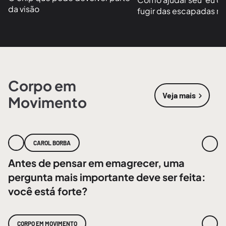
da visão
fugir das escapadas no
Corpo em
Veja mais
Movimento
sobre
Corpo
CAROL BORBA
Antes de pensar em emagrecer, uma
pergunta mais importante deve ser feita:
você está forte?
CORPO EM MOVIMENTO