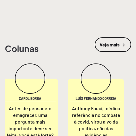
Veja mais
Colunas
CAROL BORBA
LUÍS FERNANDO CORREIA
Antes de pensar em
Anthony Fauci, médico
emagrecer, uma
referência no combate
pergunta mais
à covid, virou alvo da
importante deve ser
política, não das
feita: você está forte?
evidências