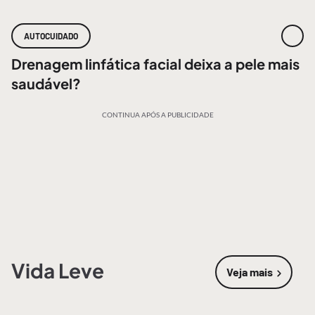
AUTOCUIDADO
Drenagem linfática facial deixa a pele mais
saudável?
CONTINUA APÓS A PUBLICIDADE
Vida Leve
Veja mais
sobre
Vida 