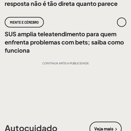
resposta não é tão direta quanto parece
MENTE E CÉREBRO
SUS amplia teleatendimento para quem
enfrenta problemas com bets; saiba como
funciona
CONTINUA APÓS A PUBLICIDADE
Autocuidado
Veja mais
sobre
Autoc