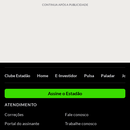
CONTINUA APÓS A PUBLICIDADE
Clube Estadão
Home
E-Investidor
Pulsa
Paladar
Jorn
Assine o Estadão
ATENDIMENTO
Correções
Fale conosco
Portal do assinante
Trabalhe conosco