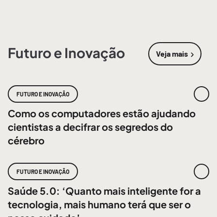
Futuro e Inovação
Veja mais
sobre
Futur
FUTURO E INOVAÇÃO
Como os computadores estão ajudando
cientistas a decifrar os segredos do
cérebro
FUTURO E INOVAÇÃO
Saúde 5.0: ‘Quanto mais inteligente for a
tecnologia, mais humano terá que ser o