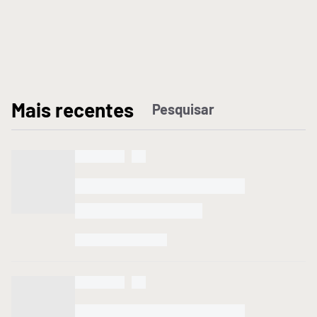
M
ais recentes