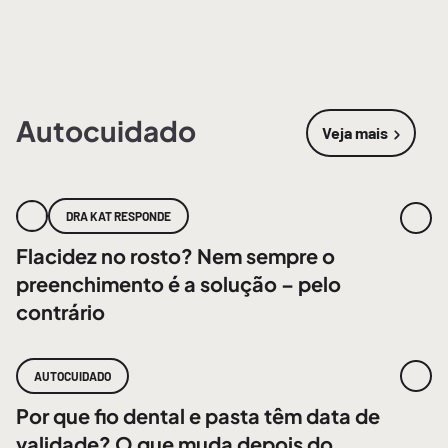
Autocuidado
Veja mais
sobre
Autoc
DRA KAT RESPONDE
Flacidez no rosto? Nem sempre o
preenchimento é a solução – pelo
contrário
AUTOCUIDADO
Por que fio dental e pasta têm data de
validade? O que muda depois do