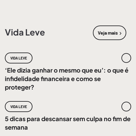
Vida Leve
Veja mais
sobre
Vida 
VIDA LEVE
‘Ele dizia ganhar o mesmo que eu’: o que é
infidelidade financeira e como se
proteger?
VIDA LEVE
5 dicas para descansar sem culpa no fim de
semana