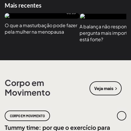
Mais recentes
01:13
O que a masturbação pode fazer 
A balança não responde
pela mulher na menopausa
pergunta mais importan
está forte?
Corpo em
Veja mais
Movimento
sobre
Corpo
CORPO EM MOVIMENTO
Tummy time: por que o exercício para