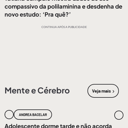
compassivo da polilaminina e desdenha de
novo estudo: ‘Pra quê?’
CONTINUA APÓS A PUBLICIDADE
Mente e Cérebro
Veja mais
sobre
Mente
ANDREA BACELAR
Adolescente dorme tarde e não acorda