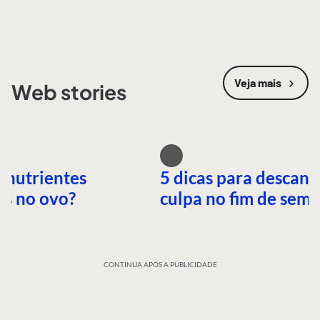
Veja mais
Web stories
 nutrientes
5 dicas para descans
es no ovo?
culpa no fim de sem
CONTINUA APÓS A PUBLICIDADE