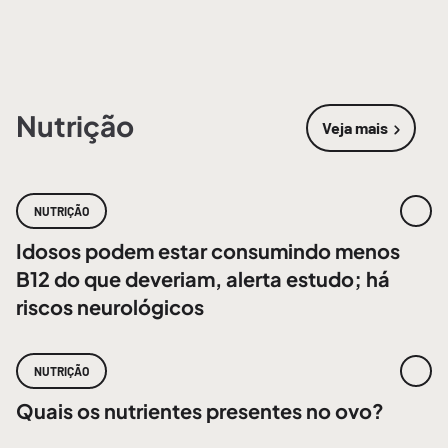
Nutrição
Veja mais
sobre
Nutri
NUTRIÇÃO
Idosos podem estar consumindo menos
B12 do que deveriam, alerta estudo; há
riscos neurológicos
NUTRIÇÃO
Quais os nutrientes presentes no ovo?