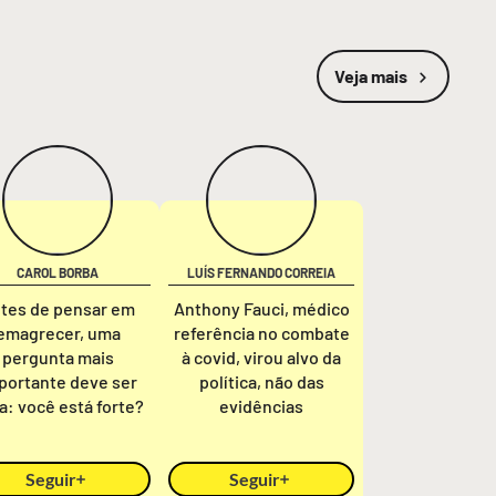
Veja mais
CAROL BORBA
LUÍS FERNANDO CORREIA
tes de pensar em
Anthony Fauci, médico
emagrecer, uma
referência no combate
pergunta mais
à covid, virou alvo da
portante deve ser
política, não das
ta: você está forte?
evidências
Seguir
Seguir