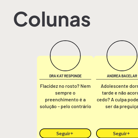
Colunas
DRA KAT RESPONDE
ANDREA BACELAR
Flacidez no rosto? Nem
Adolescente do
sempre o
tarde e não acor
preenchimento é a
cedo? A culpa pod
solução – pelo contrário
ser da preguiç
Seguir
Seguir