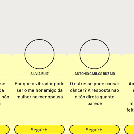
SILVIA RUIZ
ANTONIO CARLOS BUZAID
rme
Por que o vibrador pode
O estresse pode causar
An
da
ser o melhor amigo da
câncer? A resposta não
e não
mulher na menopausa
é tão direta quanto
a
parece
im
fei
Seguir
Seguir