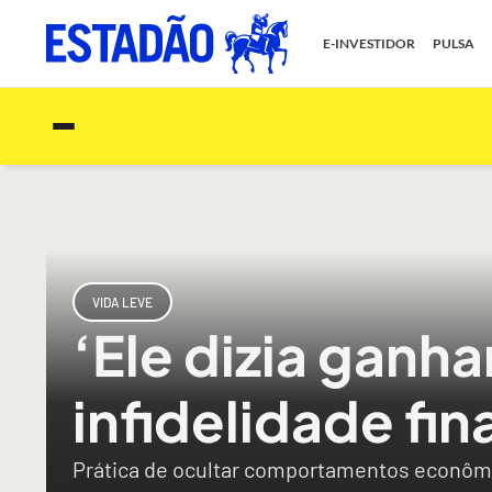
E-INVESTIDOR
PULSA
VIDA LEVE
‘Ele dizia ganh
infidelidade fi
Prática de ocultar comportamentos econômic