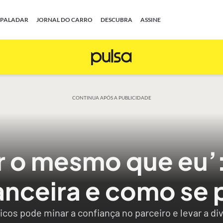
PALADAR
JORNAL DO CARRO
DESCUBRA
ASSINE
CONTINUA APÓS A PUBLICIDADE
ar o mesmo que eu’:
nanceira e como se
os pode minar a confiança no parceiro e levar a di