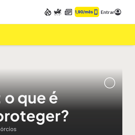
Entrar
 o que é
 proteger?
vórcios