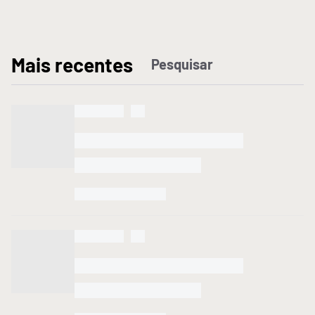
M
ais recentes