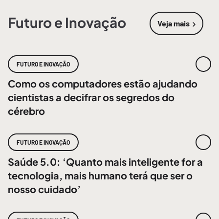
Futuro e Inovação
Veja mais
sobre
Futur
FUTURO E INOVAÇÃO
Como os computadores estão ajudando
cientistas a decifrar os segredos do
cérebro
FUTURO E INOVAÇÃO
Saúde 5.0: ‘Quanto mais inteligente for a
tecnologia, mais humano terá que ser o
nosso cuidado’