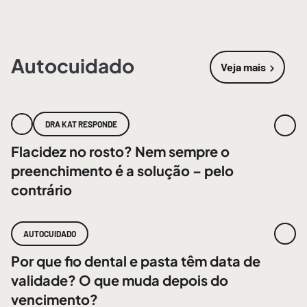
Autocuidado
Veja mais
sobre
Autoc
DRA KAT RESPONDE
Flacidez no rosto? Nem sempre o
preenchimento é a solução – pelo
contrário
AUTOCUIDADO
Por que fio dental e pasta têm data de
validade? O que muda depois do
vencimento?