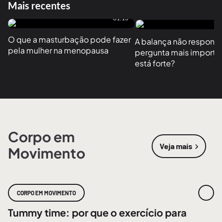
Mais recentes
01:13
O que a masturbação pode fazer 
A balança não responde
pela mulher na menopausa
pergunta mais importan
está forte?
Corpo em
Veja mais
Movimento
sobre
Corpo
CORPO EM MOVIMENTO
Tummy time: por que o exercício para