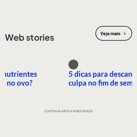
Veja mais
Web stories
 nutrientes
5 dicas para descans
es no ovo?
culpa no fim de sem
CONTINUA APÓS A PUBLICIDADE