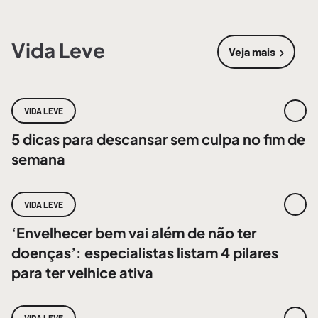
Vida Leve
Veja mais
sobre
Vida 
VIDA LEVE
5 dicas para descansar sem culpa no fim de
semana
VIDA LEVE
‘Envelhecer bem vai além de não ter
doenças’: especialistas listam 4 pilares
para ter velhice ativa