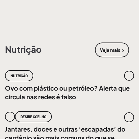
Nutrição
Veja mais
sobre
Nutri
NUTRIÇÃO
Ovo com plástico ou petróleo? Alerta que
circula nas redes é falso
DESIRE COELHO
Jantares, doces e outras ‘escapadas’ do
cardápio são mais comuns do que se