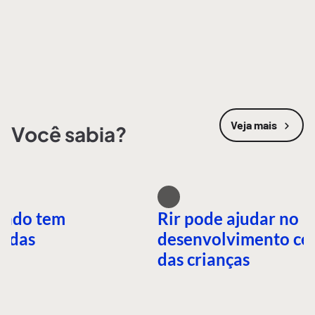
Veja mais
Você sabia?
undo tem
Rir pode ajudar no
idas
desenvolvimento ce
das crianças