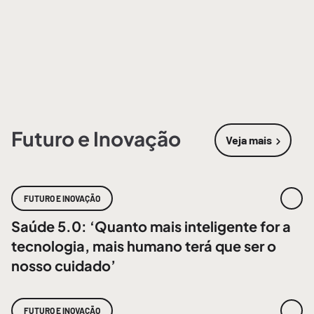
Futuro e Inovação
Veja mais
sobre
Futur
FUTURO E INOVAÇÃO
Saúde 5.0: ‘Quanto mais inteligente for a
tecnologia, mais humano terá que ser o
nosso cuidado’
FUTURO E INOVAÇÃO