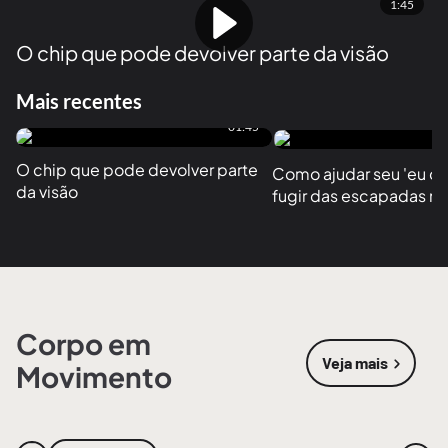
1:45
O chip que pode devolver parte da visão
Mais recentes
01:45
O chip que pode devolver parte 
Como ajudar seu 'eu do f
da visão
fugir das escapadas no
Corpo em
Veja mais
Movimento
sobre
Corpo