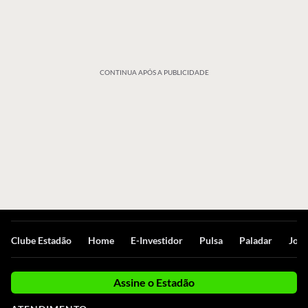
CONTINUA APÓS A PUBLICIDADE
Clube Estadão
Home
E-Investidor
Pulsa
Paladar
Jorn
Assine o Estadão