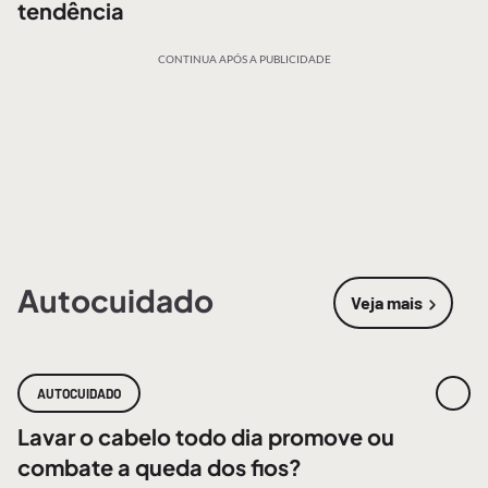
tendência
CONTINUA APÓS A PUBLICIDADE
Autocuidado
Veja mais
sobre
Autoc
AUTOCUIDADO
Lavar o cabelo todo dia promove ou
combate a queda dos fios?