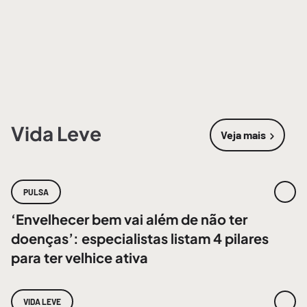
Vida Leve
Veja mais
sobre
Vida 
PULSA
‘Envelhecer bem vai além de não ter
doenças’: especialistas listam 4 pilares
para ter velhice ativa
VIDA LEVE