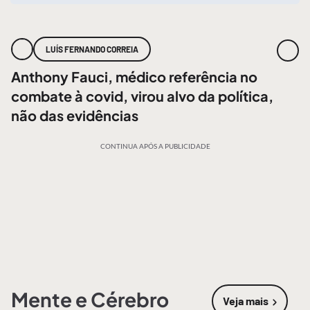
LUÍS FERNANDO CORREIA
Anthony Fauci, médico referência no
combate à covid, virou alvo da política,
não das evidências
CONTINUA APÓS A PUBLICIDADE
Mente e Cérebro
Veja mais
sobre
Mente