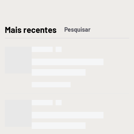
M
ais recentes