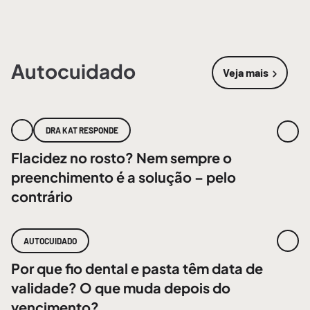
Autocuidado
Veja mais
sobre
Autoc
DRA KAT RESPONDE
Flacidez no rosto? Nem sempre o
preenchimento é a solução – pelo
contrário
AUTOCUIDADO
Por que fio dental e pasta têm data de
validade? O que muda depois do
vencimento?