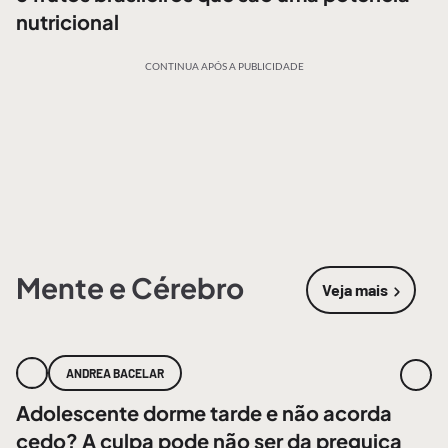
nutricional
CONTINUA APÓS A PUBLICIDADE
Mente e Cérebro
Veja mais
sobre
Mente
ANDREA BACELAR
Adolescente dorme tarde e não acorda
cedo? A culpa pode não ser da preguiça