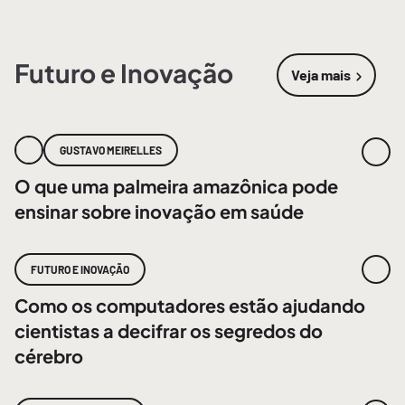
Futuro e Inovação
Veja mais
sobre
Futur
GUSTAVO MEIRELLES
O que uma palmeira amazônica pode
ensinar sobre inovação em saúde
FUTURO E INOVAÇÃO
Como os computadores estão ajudando
cientistas a decifrar os segredos do
cérebro