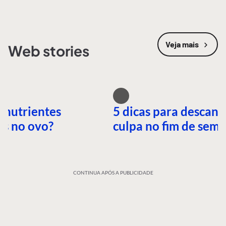
Veja mais
Web stories
 nutrientes
5 dicas para descans
es no ovo?
culpa no fim de sem
CONTINUA APÓS A PUBLICIDADE