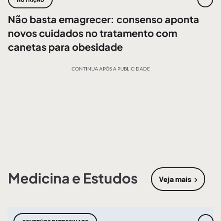
Não basta emagrecer: consenso aponta
novos cuidados no tratamento com
canetas para obesidade
CONTINUA APÓS A PUBLICIDADE
Medicina e Estudos
Veja mais
sobre
Medic