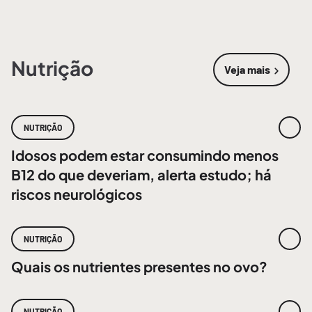
Nutrição
Veja mais
sobre
Nutri
NUTRIÇÃO
Idosos podem estar consumindo menos
B12 do que deveriam, alerta estudo; há
riscos neurológicos
NUTRIÇÃO
Quais os nutrientes presentes no ovo?
NUTRIÇÃO