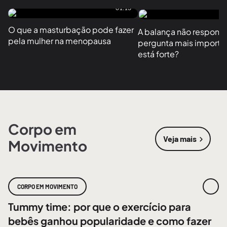
01:13
O que a masturbação pode fazer 
A balança não responde
pela mulher na menopausa
pergunta mais importan
está forte?
Corpo em
Veja mais
Movimento
sobre
Corpo
CORPO EM MOVIMENTO
Tummy time: por que o exercício para
bebês ganhou popularidade e como fazer