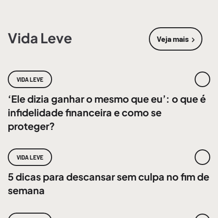
Vida Leve
Veja mais
sobre
Vida 
VIDA LEVE
‘Ele dizia ganhar o mesmo que eu’: o que é
infidelidade financeira e como se
proteger?
VIDA LEVE
5 dicas para descansar sem culpa no fim de
semana