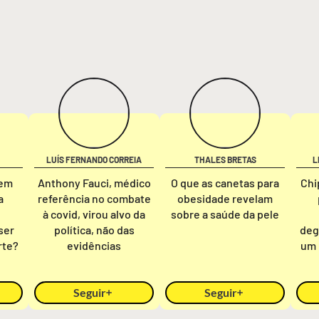
LUÍS FERNANDO CORREIA
THALES BRETAS
L
 em
Anthony Fauci, médico
O que as canetas para
Chi
a
referência no combate
obesidade revelam
à covid, virou alvo da
sobre a saúde da pele
ser
política, não das
deg
rte?
evidências
um 
Seguir
Seguir