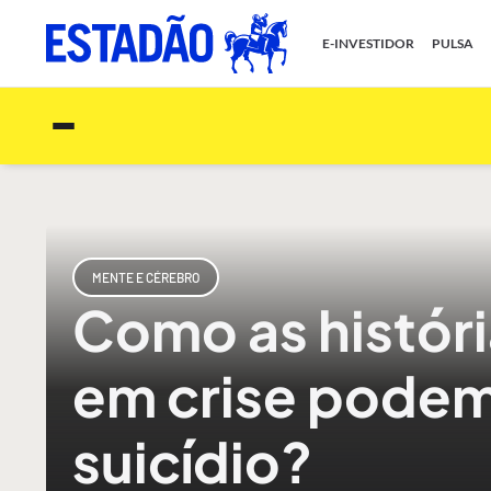
E-INVESTIDOR
PULSA
MENTE E CÉREBRO
Como as históri
em crise podem 
suicídio?