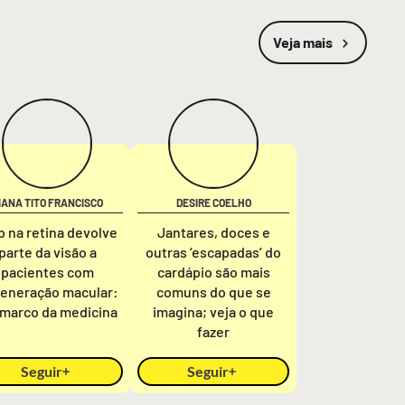
Veja mais
IANA TITO FRANCISCO
DESIRE COELHO
p na retina devolve
Jantares, doces e
parte da visão a
outras ‘escapadas’ do
pacientes com
cardápio são mais
eneração macular:
comuns do que se
marco da medicina
imagina; veja o que
fazer
Seguir
Seguir