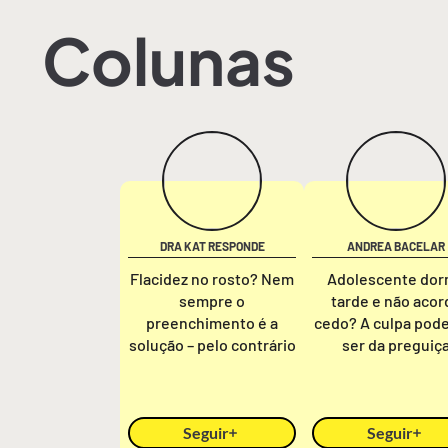
Colunas
DRA KAT RESPONDE
ANDREA BACELAR
Flacidez no rosto? Nem
Adolescente do
sempre o
tarde e não acor
preenchimento é a
cedo? A culpa pod
solução – pelo contrário
ser da preguiç
Seguir
Seguir