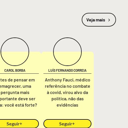
Veja mais
CAROL BORBA
LUÍS FERNANDO CORREIA
tes de pensar em
Anthony Fauci, médico
emagrecer, uma
referência no combate
pergunta mais
à covid, virou alvo da
portante deve ser
política, não das
ta: você está forte?
evidências
Seguir
Seguir