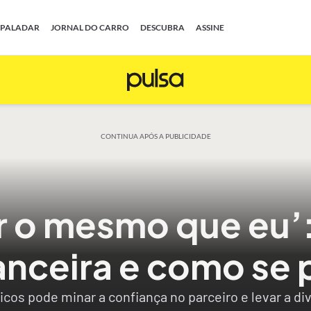
PALADAR
JORNAL DO CARRO
DESCUBRA
ASSINE
CONTINUA APÓS A PUBLICIDADE
ar o mesmo que eu’:
nanceira e como se
os pode minar a confiança no parceiro e levar a di