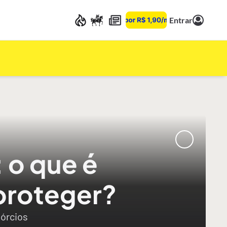
Entrar
 o que é
 proteger?
vórcios