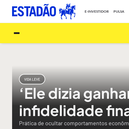
E-INVESTIDOR
PULSA
VIDA LEVE
‘Ele dizia ganh
infidelidade fi
Prática de ocultar comportamentos econômic