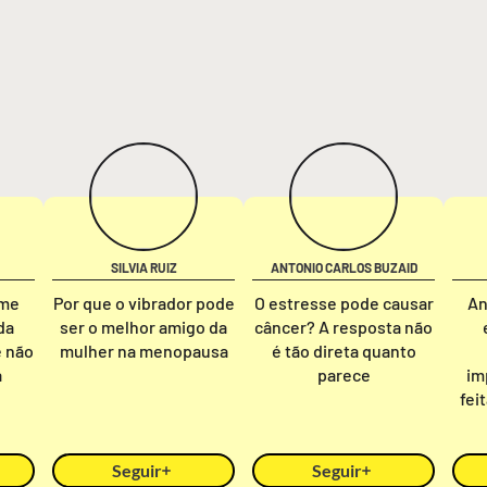
SILVIA RUIZ
ANTONIO CARLOS BUZAID
rme
Por que o vibrador pode
O estresse pode causar
An
da
ser o melhor amigo da
câncer? A resposta não
e não
mulher na menopausa
é tão direta quanto
a
parece
im
fei
Seguir
Seguir