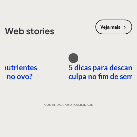
Veja mais
Web stories
 nutrientes
5 dicas para descans
es no ovo?
culpa no fim de sem
CONTINUA APÓS A PUBLICIDADE