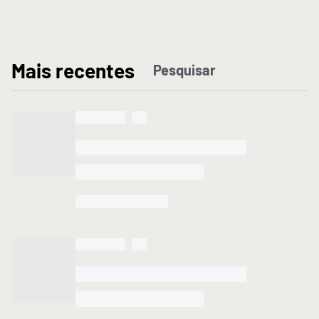
M
ais recentes