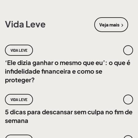
Vida Leve
Veja mais
sobre
Vida 
VIDA LEVE
‘Ele dizia ganhar o mesmo que eu’: o que é
infidelidade financeira e como se
proteger?
VIDA LEVE
5 dicas para descansar sem culpa no fim de
semana