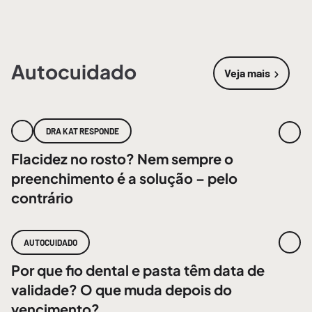
Autocuidado
Veja mais
sobre
Autoc
DRA KAT RESPONDE
Flacidez no rosto? Nem sempre o
preenchimento é a solução – pelo
contrário
AUTOCUIDADO
Por que fio dental e pasta têm data de
validade? O que muda depois do
vencimento?