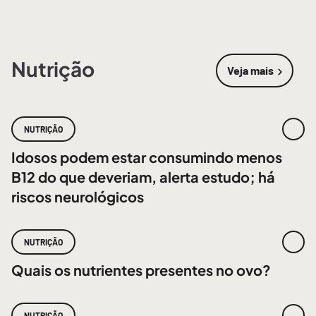
Nutrição
Veja mais
sobre
Nutri
NUTRIÇÃO
Idosos podem estar consumindo menos
B12 do que deveriam, alerta estudo; há
riscos neurológicos
NUTRIÇÃO
Quais os nutrientes presentes no ovo?
NUTRIÇÃO