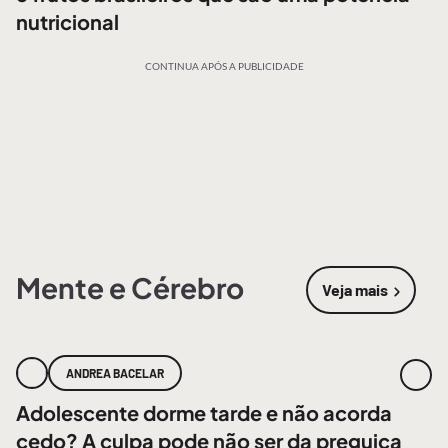
nutricional
CONTINUA APÓS A PUBLICIDADE
Mente e Cérebro
Veja mais
sobre
Mente
ANDREA BACELAR
Adolescente dorme tarde e não acorda
cedo? A culpa pode não ser da preguiça