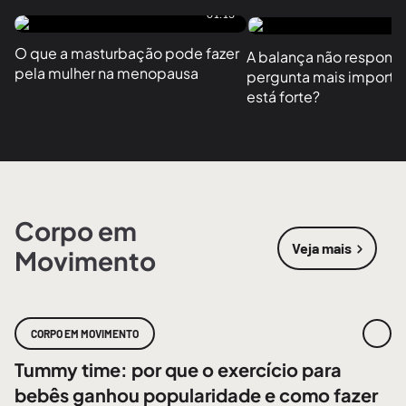
01:13
O que a masturbação pode fazer 
A balança não responde
pela mulher na menopausa
pergunta mais importan
está forte?
Corpo em
Veja mais
Movimento
sobre
Corpo
CORPO EM MOVIMENTO
Tummy time: por que o exercício para
bebês ganhou popularidade e como fazer