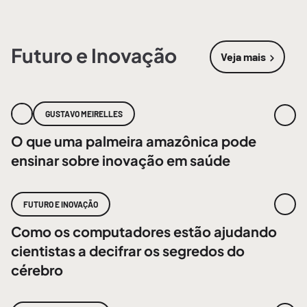
Futuro e Inovação
Veja mais
sobre
Futur
GUSTAVO MEIRELLES
O que uma palmeira amazônica pode
ensinar sobre inovação em saúde
FUTURO E INOVAÇÃO
Como os computadores estão ajudando
cientistas a decifrar os segredos do
cérebro