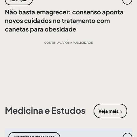
Não basta emagrecer: consenso aponta
novos cuidados no tratamento com
canetas para obesidade
CONTINUA APÓS A PUBLICIDADE
Medicina e Estudos
Veja mais
sobre
Medic