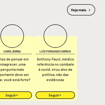
Veja mais
CAROL BORBA
LUÍS FERNANDO CORREIA
tes de pensar em
Anthony Fauci, médico
emagrecer, uma
referência no combate
pergunta mais
à covid, virou alvo da
portante deve ser
política, não das
ta: você está forte?
evidências
Seguir
Seguir