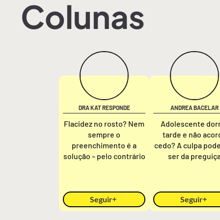
Colunas
DRA KAT RESPONDE
ANDREA BACELAR
Flacidez no rosto? Nem
Adolescente do
sempre o
tarde e não acor
preenchimento é a
cedo? A culpa pod
solução – pelo contrário
ser da preguiç
Seguir
Seguir