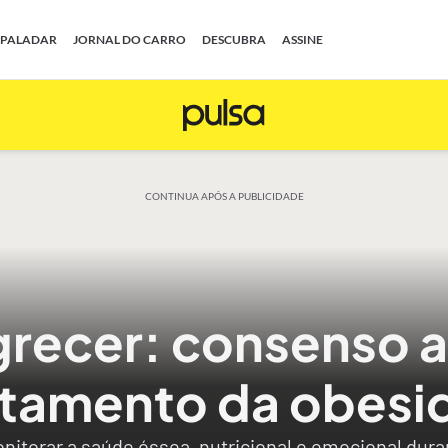
PALADAR
JORNAL DO CARRO
DESCUBRA
ASSINE
CONTINUA APÓS A PUBLICIDADE
recer: consenso 
atamento da obesi
nitorar a saúde óssea, nutricional e emocional dur