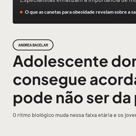
O que as canetas para obesidade revelam sobre a sa
ANDREA BACELAR
Adolescente dor
consegue acorda
pode não ser da
O ritmo biológico muda nessa faixa etária e os jove