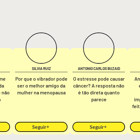
SILVIA RUIZ
ANTONIO CARLOS BUZAID
rme
Por que o vibrador pode
O estresse pode causar
An
da
ser o melhor amigo da
câncer? A resposta não
e não
mulher na menopausa
é tão direta quanto
a
parece
im
fei
Seguir
Seguir