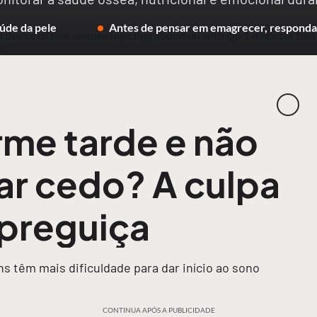
úde da pele
Antes de pensar em emagrecer, responda 
me tarde e não
r cedo? A culpa
 preguiça
ns têm mais dificuldade para dar início ao sono
CONTINUA APÓS A PUBLICIDADE