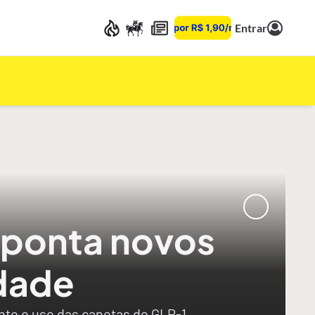
Entrar
aponta novos
dade
ante o uso das canetas de GLP-1