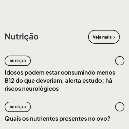
Nutrição
Veja mais
sobre
Nutri
NUTRIÇÃO
Idosos podem estar consumindo menos
B12 do que deveriam, alerta estudo; há
riscos neurológicos
NUTRIÇÃO
Quais os nutrientes presentes no ovo?