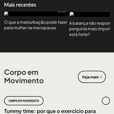
Mais recentes
01:13
O que a masturbação pode fazer 
A balança não responde
pela mulher na menopausa
pergunta mais importan
está forte?
Corpo em
Veja mais
Movimento
sobre
Corpo
CORPO EM MOVIMENTO
Tummy time: por que o exercício para