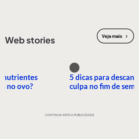
Veja mais
Web stories
 nutrientes
5 dicas para descans
es no ovo?
culpa no fim de sem
CONTINUA APÓS A PUBLICIDADE