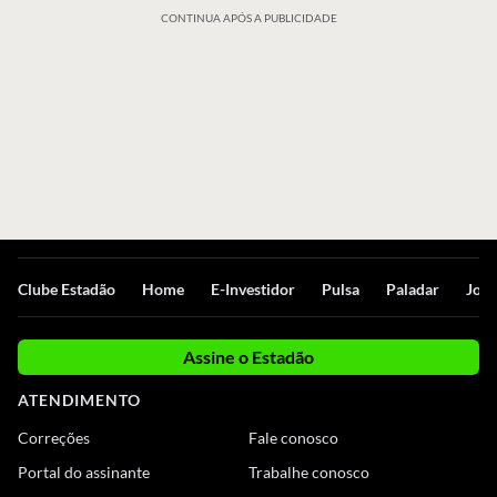
CONTINUA APÓS A PUBLICIDADE
Clube Estadão
Home
E-Investidor
Pulsa
Paladar
Jorn
Assine o Estadão
ATENDIMENTO
Correções
Fale conosco
Portal do assinante
Trabalhe conosco