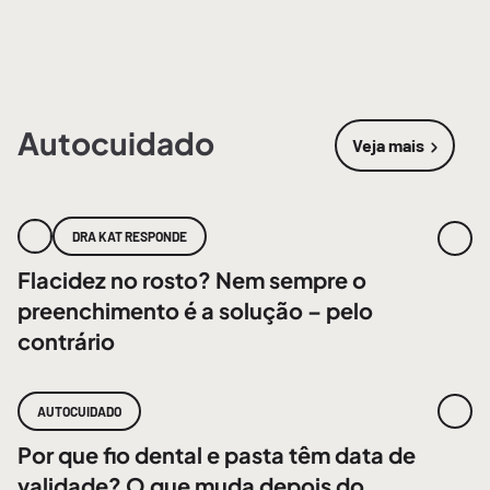
Autocuidado
Veja mais
sobre
Autoc
DRA KAT RESPONDE
Flacidez no rosto? Nem sempre o
preenchimento é a solução – pelo
contrário
AUTOCUIDADO
Por que fio dental e pasta têm data de
validade? O que muda depois do