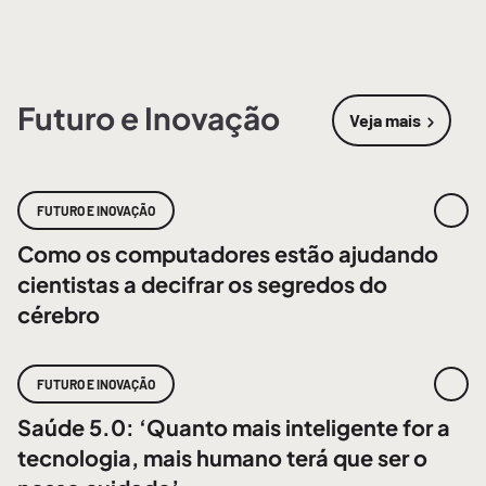
Futuro e Inovação
Veja mais
sobre
Futur
FUTURO E INOVAÇÃO
Como os computadores estão ajudando
cientistas a decifrar os segredos do
cérebro
FUTURO E INOVAÇÃO
Saúde 5.0: ‘Quanto mais inteligente for a
tecnologia, mais humano terá que ser o