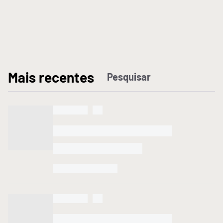
M
ais recentes