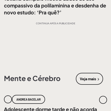
compassivo da polilaminina e desdenha de
novo estudo: ‘Pra quê?’
CONTINUA APÓS A PUBLICIDADE
Mente e Cérebro
Veja mais
sobre
Mente
ANDREA BACELAR
Adolescente dorme tarde e não acorda