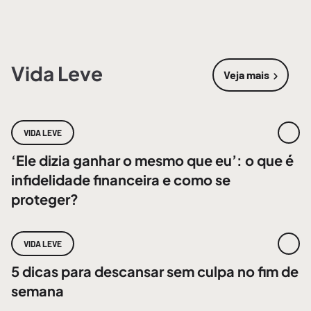
Vida Leve
Veja mais
sobre
Vida 
VIDA LEVE
‘Ele dizia ganhar o mesmo que eu’: o que é
infidelidade financeira e como se
proteger?
VIDA LEVE
5 dicas para descansar sem culpa no fim de
semana