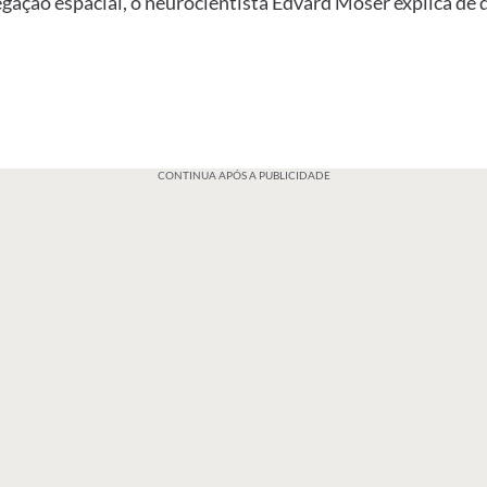
egação espacial, o neurocientista Edvard Moser explica de
CONTINUA APÓS A PUBLICIDADE