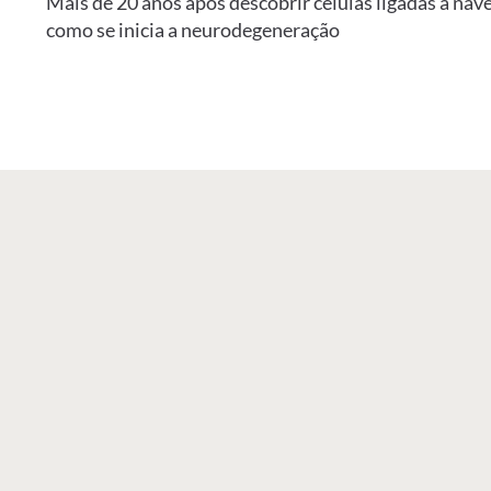
Mais de 20 anos após descobrir células ligadas à nav
como se inicia a neurodegeneração