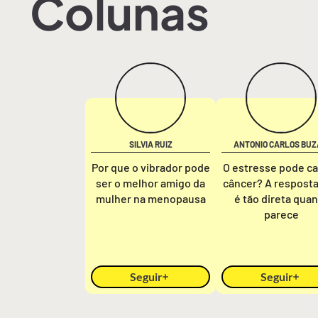
Colunas
SILVIA RUIZ
ANTONIO CARLOS BUZ
Por que o vibrador pode
O estresse pode c
ser o melhor amigo da
câncer? A respost
mulher na menopausa
é tão direta qua
parece
Seguir
Seguir