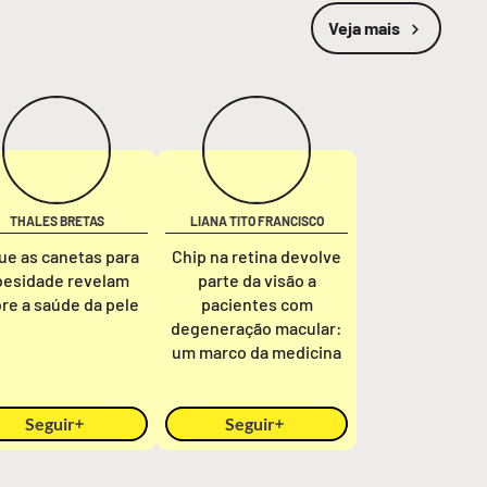
Veja mais
THALES BRETAS
LIANA TITO FRANCISCO
ue as canetas para
Chip na retina devolve
besidade revelam
parte da visão a
re a saúde da pele
pacientes com
degeneração macular:
um marco da medicina
Seguir
Seguir