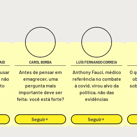
AID
CAROL BORBA
LUÍS FERNANDO CORREIA
ausar
Antes de pensar em
Anthony Fauci, médico
O q
a não
emagrecer, uma
referência no combate
o
nto
pergunta mais
à covid, virou alvo da
sob
importante deve ser
política, não das
feita: você está forte?
evidências
Seguir
Seguir