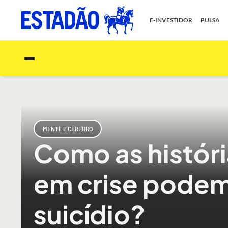
E-INVESTIDOR
PULSA
MENTE E CÉREBRO
Como as históri
em crise podem 
suicídio?