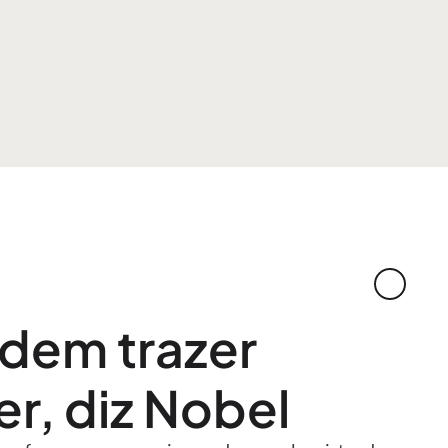
dem trazer
r, diz Nobel