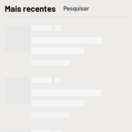
M
ais recentes