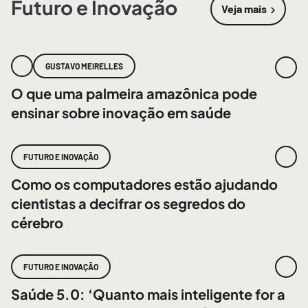
Futuro e Inovação
Veja mais
sobre
Futur
GUSTAVO MEIRELLES
O que uma palmeira amazônica pode
ensinar sobre inovação em saúde
FUTURO E INOVAÇÃO
Como os computadores estão ajudando
cientistas a decifrar os segredos do
cérebro
FUTURO E INOVAÇÃO
Saúde 5.0: ‘Quanto mais inteligente for a