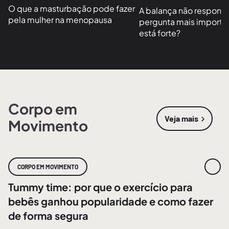
O que a masturbação pode fazer 
A balança não responde
pela mulher na menopausa
pergunta mais importan
está forte?
Corpo em
Veja mais
Movimento
sobre
Corpo
CORPO EM MOVIMENTO
Tummy time: por que o exercício para
bebês ganhou popularidade e como fazer
de forma segura