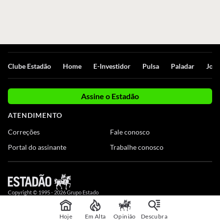
Clube Estadão
Home
E-Investidor
Pulsa
Paladar
Jorn
Assine o Estadão
ATENDIMENTO
Correções
Fale conosco
Portal do assinante
Trabalhe conosco
Copyright © 1995 -
2026
Grupo Estado
Hoje
Em Alta
Opinião
Descubra
,