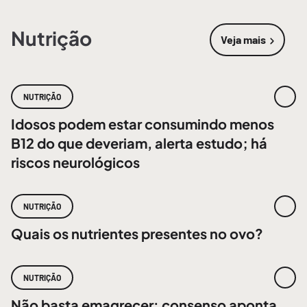
Nutrição
Veja mais
sobre
Nutri
NUTRIÇÃO
Idosos podem estar consumindo menos
B12 do que deveriam, alerta estudo; há
riscos neurológicos
NUTRIÇÃO
Quais os nutrientes presentes no ovo?
NUTRIÇÃO
Não basta emagrecer: consenso aponta