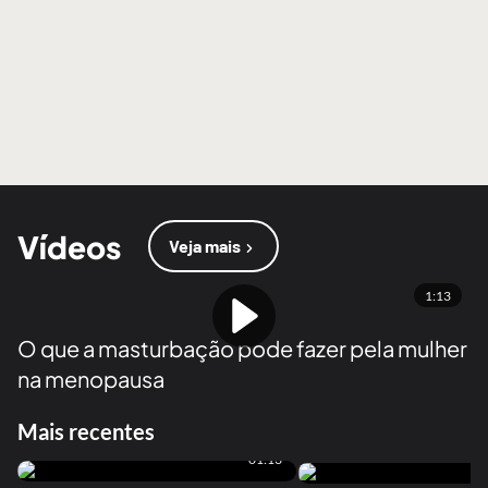
Vídeos
Veja mais
1:13
O que a masturbação pode fazer pela mulher
na menopausa
Mais recentes
01:13