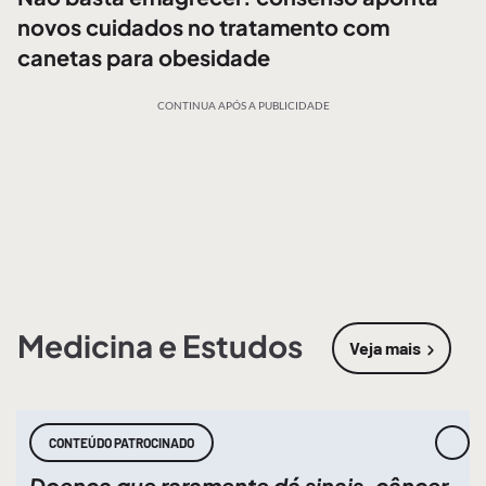
novos cuidados no tratamento com
canetas para obesidade
CONTINUA APÓS A PUBLICIDADE
Medicina e Estudos
Veja mais
sobre
Medic
CONTEÚDO PATROCINADO
Doença que raramente dá sinais, câncer