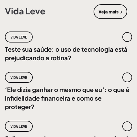
Vida Leve
Veja mais
sobre
Vida 
VIDA LEVE
Teste sua saúde: o uso de tecnologia está
prejudicando a rotina?
VIDA LEVE
‘Ele dizia ganhar o mesmo que eu’: o que é
infidelidade financeira e como se
proteger?
VIDA LEVE