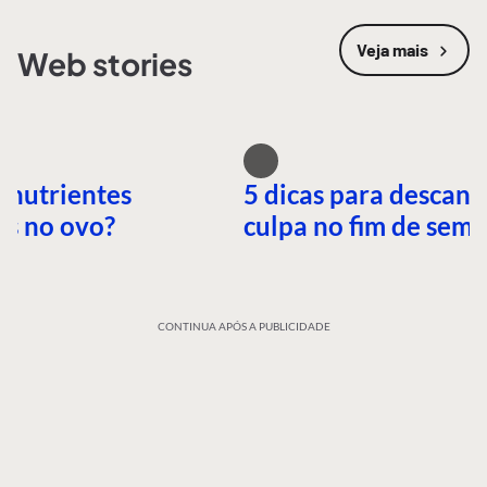
Veja mais
Web stories
 nutrientes
5 dicas para descans
es no ovo?
culpa no fim de sem
CONTINUA APÓS A PUBLICIDADE