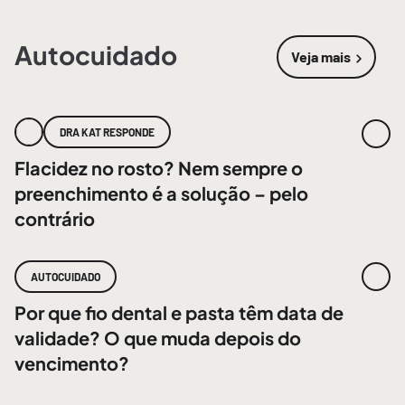
Autocuidado
Veja mais
sobre
Autoc
DRA KAT RESPONDE
Flacidez no rosto? Nem sempre o
preenchimento é a solução – pelo
contrário
AUTOCUIDADO
Por que fio dental e pasta têm data de
validade? O que muda depois do
vencimento?