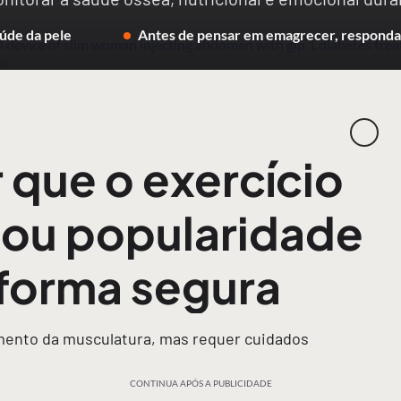
úde da pele
Antes de pensar em emagrecer, responda 
 que o exercício
ou popularidade
 forma segura
imento da musculatura, mas requer cuidados
CONTINUA APÓS A PUBLICIDADE