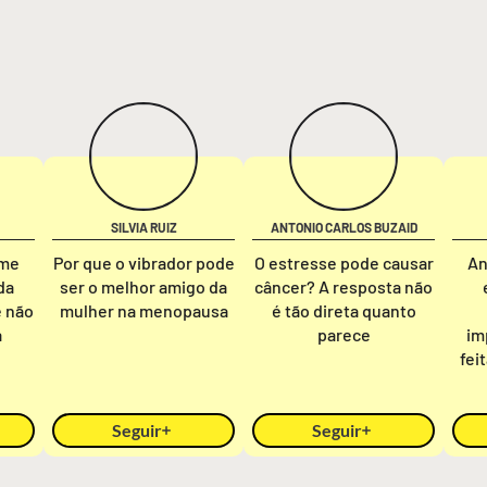
SILVIA RUIZ
ANTONIO CARLOS BUZAID
rme
Por que o vibrador pode
O estresse pode causar
An
da
ser o melhor amigo da
câncer? A resposta não
e não
mulher na menopausa
é tão direta quanto
a
parece
im
fei
Seguir
Seguir