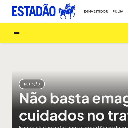
E-INVESTIDOR
PULSA
NUTRIÇÃO
Não basta emag
cuidados no tr
Especialistas enfatizam a importância de mo