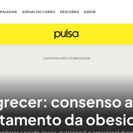
PALADAR
JORNAL DO CARRO
DESCUBRA
ASSINE
CONTINUA APÓS A PUBLICIDADE
recer: consenso 
atamento da obesi
nitorar a saúde óssea, nutricional e emocional dur