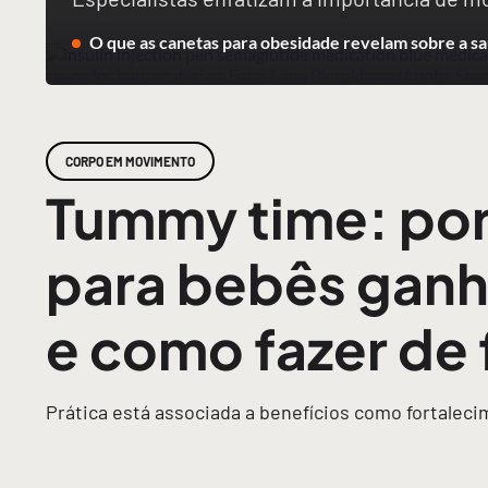
O que as canetas para obesidade revelam sobre a sa
CORPO EM MOVIMENTO
Tummy time: por
para bebês ganh
e como fazer de
Prática está associada a benefícios como fortalec