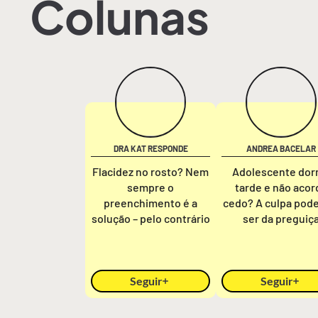
Colunas
DRA KAT RESPONDE
ANDREA BACELAR
Flacidez no rosto? Nem
Adolescente do
sempre o
tarde e não acor
preenchimento é a
cedo? A culpa pod
solução – pelo contrário
ser da preguiç
Seguir
Seguir