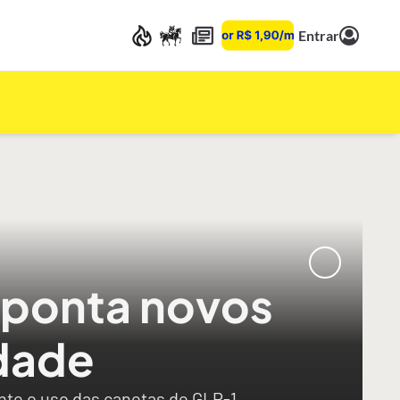
Entrar
aponta novos
dade
ante o uso das canetas de GLP-1