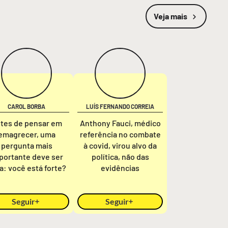
Veja mais
CAROL BORBA
LUÍS FERNANDO CORREIA
tes de pensar em
Anthony Fauci, médico
emagrecer, uma
referência no combate
pergunta mais
à covid, virou alvo da
portante deve ser
política, não das
ta: você está forte?
evidências
Seguir
Seguir