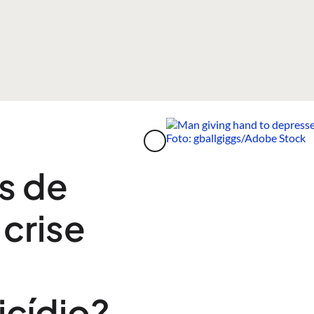
s de
crise
icídio?