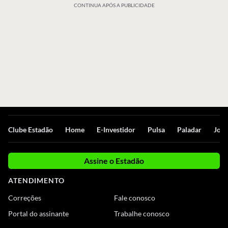
CONTINUA APÓS A PUBLICIDADE
Clube Estadão
Home
E-Investidor
Pulsa
Paladar
Jorn
Assine o Estadão
ATENDIMENTO
Correções
Fale conosco
Portal do assinante
Trabalhe conosco