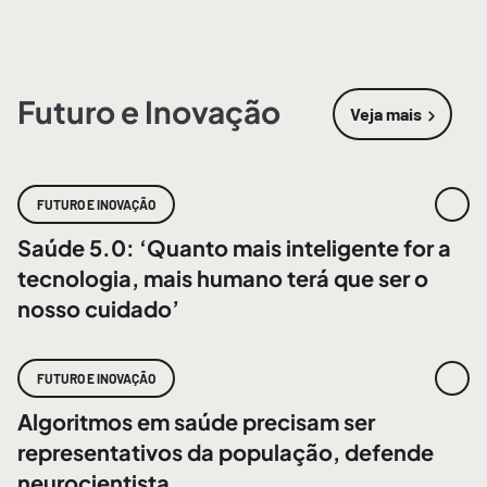
Futuro e Inovação
Veja mais
sobre
Futur
FUTURO E INOVAÇÃO
Saúde 5.0: ‘Quanto mais inteligente for a
tecnologia, mais humano terá que ser o
nosso cuidado’
FUTURO E INOVAÇÃO
Algoritmos em saúde precisam ser
representativos da população, defende
neurocientista