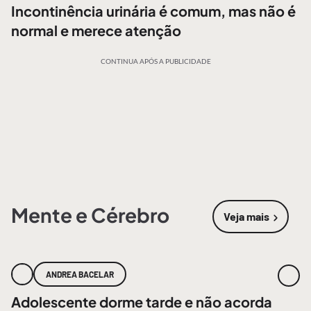
Incontinência urinária é comum, mas não é
normal e merece atenção
CONTINUA APÓS A PUBLICIDADE
Mente e Cérebro
Veja mais
sobre
Mente
ANDREA BACELAR
Adolescente dorme tarde e não acorda