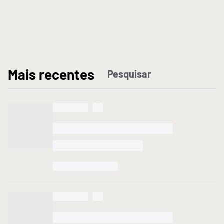
M
ais recentes