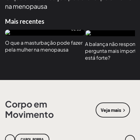
na menopausa
Mais recentes
01:13
O que a masturbação pode fazer 
A balança não responde
pela mulher na menopausa
pergunta mais importan
está forte?
Corpo em
Veja mais
Movimento
sobre
Corpo
CAROL BORBA