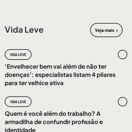
Vida Leve
Veja mais
sobre
Vida 
VIDA LEVE
‘Envelhecer bem vai além de não ter
doenças’: especialistas listam 4 pilares
para ter velhice ativa
VIDA LEVE
Quem é você além do trabalho? A
armadilha de confundir profissão e
identidade