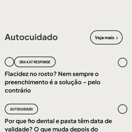
Autocuidado
Veja mais
sobre
Autoc
DRA KAT RESPONDE
Flacidez no rosto? Nem sempre o
preenchimento é a solução – pelo
contrário
AUTOCUIDADO
Por que fio dental e pasta têm data de
validade? O que muda depois do