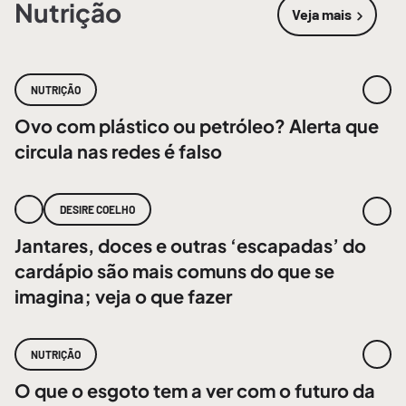
Nutrição
Veja mais
sobre
Nutri
NUTRIÇÃO
Ovo com plástico ou petróleo? Alerta que
circula nas redes é falso
DESIRE COELHO
Jantares, doces e outras ‘escapadas’ do
cardápio são mais comuns do que se
imagina; veja o que fazer
NUTRIÇÃO
O que o esgoto tem a ver com o futuro da