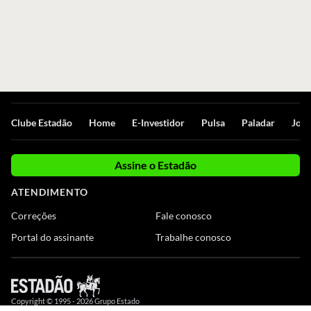
Clube Estadão
Home
E-Investidor
Pulsa
Paladar
Jorn
Assine o Estadão
ATENDIMENTO
Correções
Fale conosco
Portal do assinante
Trabalhe conosco
Copyright © 1995 -
2026
Grupo Estado