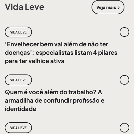
Vida Leve
Veja mais
sobre
Vida 
VIDA LEVE
‘Envelhecer bem vai além de não ter
doenças’: especialistas listam 4 pilares
para ter velhice ativa
VIDA LEVE
Quem é você além do trabalho? A
armadilha de confundir profissão e
identidade
VIDA LEVE