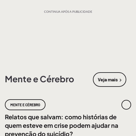
CONTINUA APÓS A PUBLICIDADE
Mente e Cérebro
Veja mais
sobre
Mente
MENTE E CÉREBRO
Relatos que salvam: como histórias de
quem esteve em crise podem ajudar na
prevenção do suicídio?