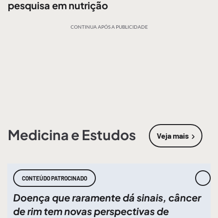
pesquisa em nutrição
CONTINUA APÓS A PUBLICIDADE
Medicina e Estudos
Veja mais
sobre
Medic
CONTEÚDO PATROCINADO
Doença que raramente dá sinais, câncer
de rim tem novas perspectivas de