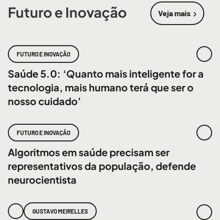
Futuro e Inovação
Veja mais
sobre
Futur
FUTURO E INOVAÇÃO
Saúde 5.0: ‘Quanto mais inteligente for a
tecnologia, mais humano terá que ser o
nosso cuidado’
FUTURO E INOVAÇÃO
Algoritmos em saúde precisam ser
representativos da população, defende
neurocientista
GUSTAVO MEIRELLES