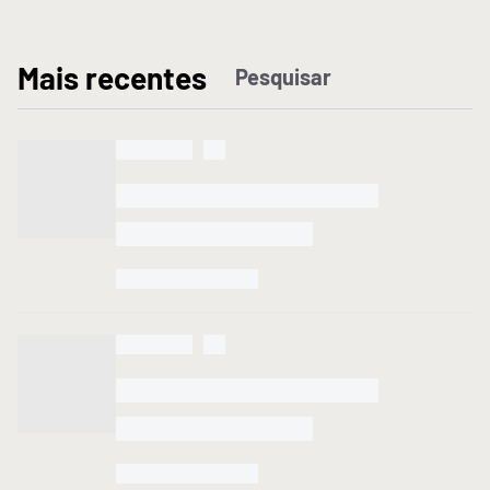
M
ais recentes