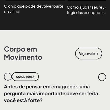
O chip que pode devolver parte 
Como ajudar seu 'eu do f
da visão
fugir das escapadas no
Corpo em
Veja mais
Movimento
sobre
Corpo
CAROL BORBA
Antes de pensar em emagrecer, uma
pergunta mais importante deve ser feita:
você está forte?