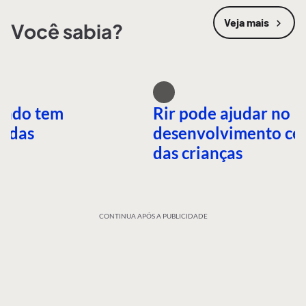
Veja mais
Você sabia?
undo tem
Rir pode ajudar no
idas
desenvolvimento ce
das crianças
CONTINUA APÓS A PUBLICIDADE